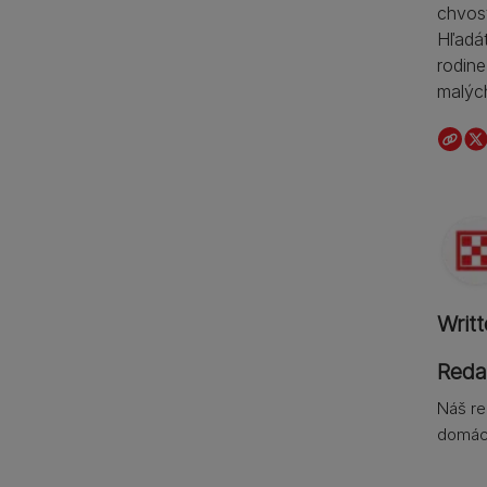
chvost
Hľadát
rodine
malýc
Writ
Reda
Náš re
domáci