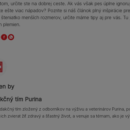
om, určite ste na dobrej ceste. Ak vás však pes úplne ignor
e ešte viac nápadov? Pozrite si náš článok plný inšpirácie 
 šteniatko menších rozmerov, určite máme tipy aj pre vás. Tu 
h plemien.
ten by
kčný tím Purina
dakčný tím zložený z odborníkov na výživu a veterinárov Purina, 
ch zvierat žiť zdravý a šťastný život, a venuje sa témam, ako je vý