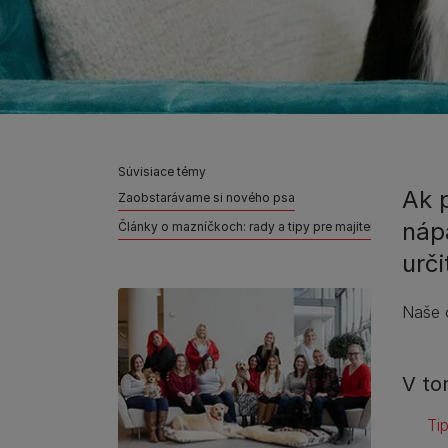
Súvisiace témy
Ak 
Zaobstarávame si nového psa
náp
Články o mazníčkoch: rady a tipy pre majiteľov
urč
Naše 
V to
Ti