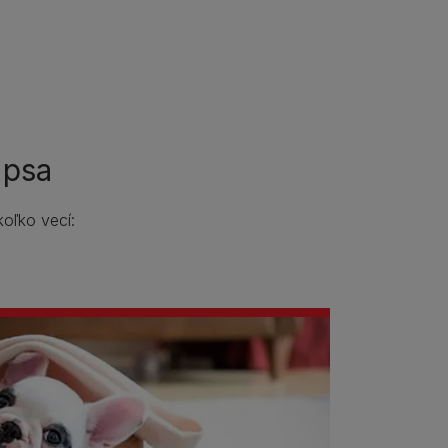
 psa
oľko vecí: