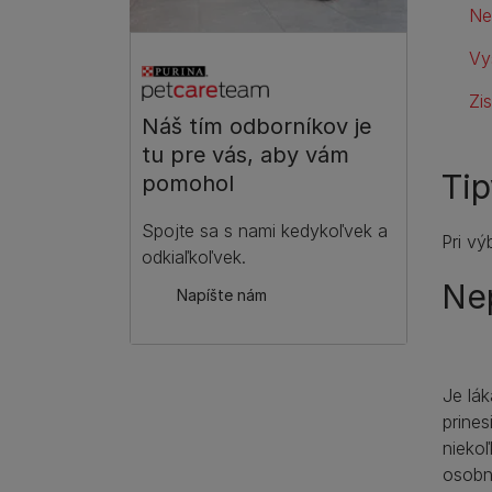
Ne
Vy
Zis
Náš tím odborníkov je
tu pre vás, aby vám
Tip
pomohol
Spojte sa s nami kedykoľvek a
Pri vý
odkiaľkoľvek.
Nep
Napíšte nám
Je lá
prines
niekoľ
osobno