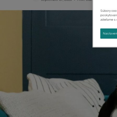
Sprievodca plemenami
Veľké plemená
Skupiny plemien
Súbory cook
poskytovani
zdieľame s 
Nastaven