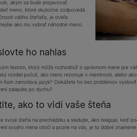
sob, akým sa bude prejavovať.
lieť meno, ktoré skutočne zodpovedá
čnosti vášho šteňaťa, je oveľa
snejšie ako mu vybrať náhodné meno.
lovte ho nahlas
vým testom, ktorý môže rozhodnúť o správnom mene pre vášh
ký rozdiel počuť, ako meno rezonuje v miestnosti, alebo ako
i ňom zamotáva jazyk? Dokážete ho bez problémov vysloviť tri
vení zalapáte po dychu?
tite, ako to vidí vaše šteňa
e svoje šteňa na prechádzku a sledujte, ako reaguje, keď po
ení svojho mena otočí a pozrie na vás, je to dobré znamenie. 