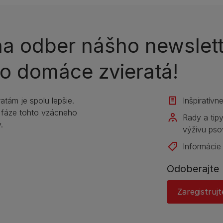
 na odber nášho newslet
i o domáce zvieratá!
tám je spolu lepšie.
Inšpiratívn
 fáze tohto vzácneho
Rady a tip
.
výživu pso
Informácie
Odoberajte 
Zaregistrujt