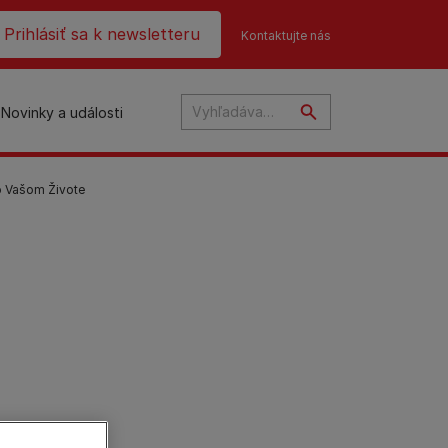
ader top
Prihlásiť sa k newsletteru
Kontaktujte nás
Novinky a události
o Vašom Živote
na