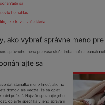
ponáhľajte sa
slovte ho nahlas
tite, ako to vidí vaše šteňa
y, ako vybrať správne meno pre
bere správneho mena pre vaše šteňa treba mať na pamäti niek
onáhľajte sa
kavé dať šteniatku meno hneď, ako ho
iete domov, ale vedzte, že sa oplatí
ko dní počkať. Najskôr spoznajte jeho
sť, objavte špecifiká v jeho správaní