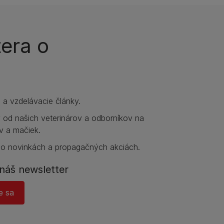
tera o
e a vzdelávacie články.
y od našich veterinárov a odborníkov na
v a mačiek.
 o novinkách a propagačných akciách.
náš newsletter
e sa