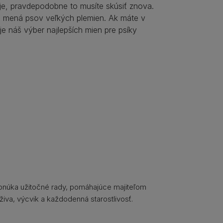
uje, pravdepodobne to musíte skúsiť znova.
pre mená psov veľkých plemien. Ak máte v
je náš výber najlepších mien pre psíky
ponúka užitočné rady, pomáhajúce majiteľom
živa, výcvik a každodenná starostlivosť.