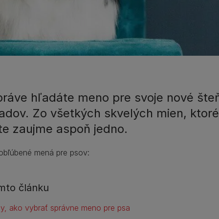
práve hľadáte meno pre svoje nové šte
adov. Zo všetkých skvelých mien, ktoré 
ite zaujme aspoň jedno.
obľúbené mená pre psov:
mto článku
py, ako vybrať správne meno pre psa