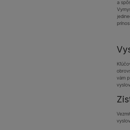
a spô
Vymys
jedine
príno
Vys
Kľúčo
obrovs
vám pr
vyslo
Zis
Vezmit
vyslov