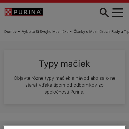
Skočiť na hlavný obsah
Domov
Vyberte Si Svojho Mazníčka
Články o Mazníčkoch: Rady a Tip
Typy mačiek
Objavte rôzne typy mačiek a návod ako sa o ne
starať vďaka tipom od odborníkov zo
spoločnosti Purina.