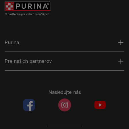
Purina
Pre našich partnerov
Nasledujte nás
facebookColored
instagramColored
youtubeColor