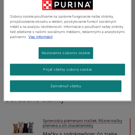
Preskúmajte odporúčania
Súbory cookie používame na správne fungovanie našej stránky,
prispôsobenie obsahu a reklám, poskytovanie funkcií sociálnych
Zaobstarávame si mačku
Hľadať mačky
médií a na analýzu návštevnosti. Informácie o používaní našej stránky
tiež zdieľame s našimi sociálnymi médiami, reklamnými a analytickými
partnermi.
Viac informácií
Nastavenia súborov cookie
Zobraziť všetky odporúčania
Prijať všetky súbory cookie
Zobrazené 2 z 2 článkov
Zamietnuť všetky
Obľúbené články
Sprievodca plemenami mačiek: Rôzne mačky
plemená a ich charakteristiky
Mačky s rodokmeňom: čo treba