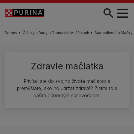
Skočiť na hlavný obsah
Domov
Články a Rady o Domácich Miláčikoch
Starostlivosť o Mačky
Zdravie mačiatka
Privítali ste do svojho života mačiatko a
premýšľate, ako ho udržať zdravé? Zistite to s
naším odborným sprievodcom.