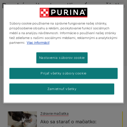
Preskúmajte starostlivosť o mačiatko
Súbory cookie používame na správne fungovanie našej stránky,
Všetky články o mačkách
Vítanie mačiatka
prispôsobenie obsahu a reklám, poskytovanie funkcií sociálnych
médií a na analýzu návštevnosti. Informácie o používaní našej stránky
tiež zdieľame s našimi sociálnymi médiami, reklamnými a analytickými
partnermi.
Viac informácií
Zobraziť všetky články o mačkách
Nastavenia súborov cookie
Prijať všetky súbory cookie
Zobrazené 3 z 3 článkov
Zamietnuť všetky
Obľúbené články
Zdravie mačiatka
Ako sa starať o mačiatko: