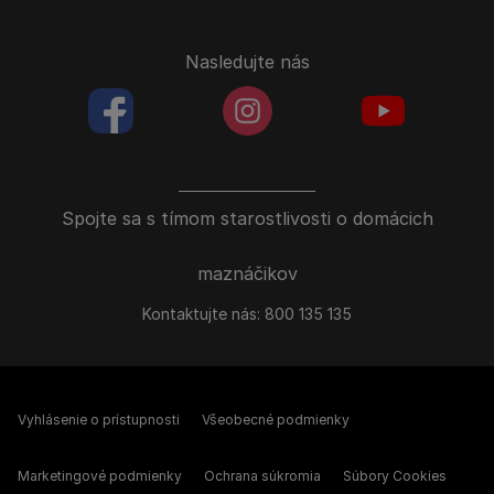
Nasledujte nás
facebookColored
instagramColored
youtubeColor
Spojte sa s tímom starostlivosti o domácich
maznáčikov
Kontaktujte nás:
800 135 135
Vyhlásenie o prístupnosti
Všeobecné podmienky
Marketingové podmienky
Ochrana súkromia
Súbory Cookies