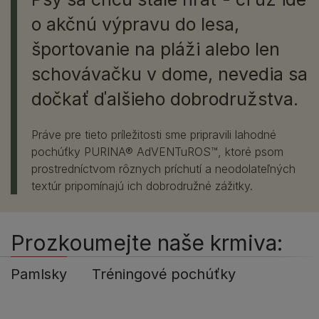
vytvorili PURINA® AdVENTuROS™ - rad lahodných
psích pochúťok v niekoľkých divokých príchutiach a s
o akčnú výpravu do lesa,
neodolateľnou žuvacou konzistenciou.
športovanie na pláži alebo len
schovávačku v dome, nevedia sa
dočkať ďalšieho dobrodružstva.
Práve pre tieto príležitosti sme pripravili lahodné
pochúťky PURINA® AdVENTuROS™, ktoré psom
prostredníctvom rôznych príchutí a neodolateľných
textúr pripomínajú ich dobrodružné zážitky.
Prozkoumejte naše krmiva:
Pamlsky
Tréningové pochúťky