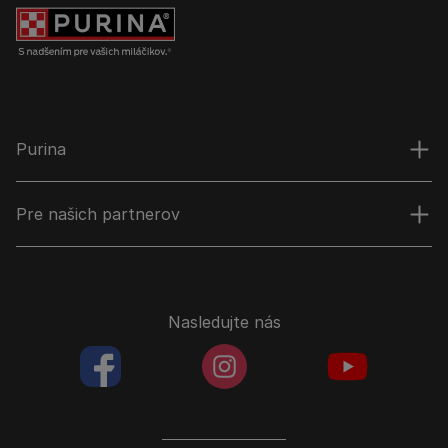
Purina
Pre našich partnerov
Nasledujte nás
facebookColored
instagramColored
youtubeColor