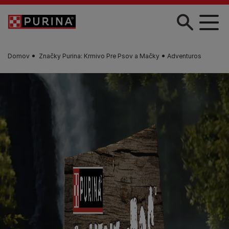
Skočiť na hlavný obsah
Domov
Značky Purina: Krmivo Pre Psov a Mačky
Adventuros