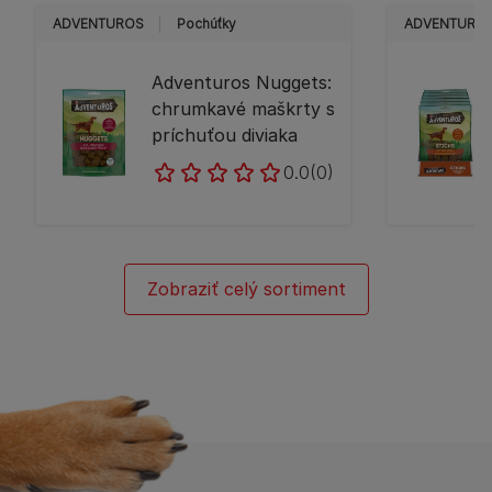
ADVENTUROS
Pochúťky
ADVENTURO
Adventuros Nuggets:
chrumkavé maškrty s
príchuťou diviaka
0.0
(0)
Zobraziť celý sortiment