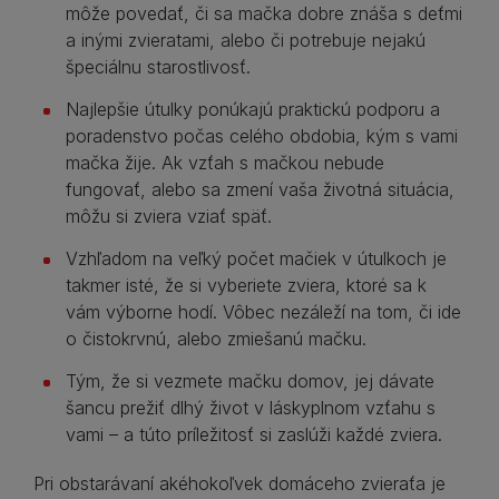
môže povedať, či sa mačka dobre znáša s deťmi
a inými zvieratami, alebo či potrebuje nejakú
špeciálnu starostlivosť.
Najlepšie útulky ponúkajú praktickú podporu a
poradenstvo počas celého obdobia, kým s vami
mačka žije. Ak vzťah s mačkou nebude
fungovať, alebo sa zmení vaša životná situácia,
môžu si zviera vziať späť.
Vzhľadom na veľký počet mačiek v útulkoch je
takmer isté, že si vyberiete zviera, ktoré sa k
vám výborne hodí. Vôbec nezáleží na tom, či ide
o čistokrvnú, alebo zmiešanú mačku.
Tým, že si vezmete mačku domov, jej dávate
šancu prežiť dlhý život v láskyplnom vzťahu s
vami – a túto príležitosť si zaslúži každé zviera.
Pri obstarávaní akéhokoľvek domáceho zvieraťa je