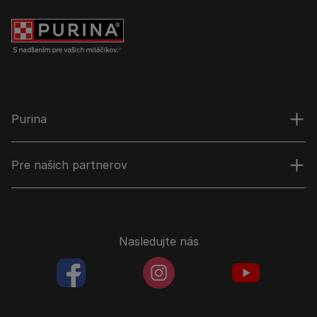
Purina
Pre našich partnerov
Nasledujte nás
facebookColored
instagramColored
youtubeColor