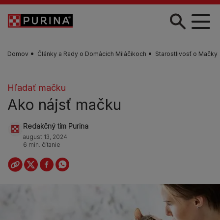
Skočiť na hlavný obsah
Domov
Články a Rady o Domácich Miláčikoch
Starostlivosť o Mačky
Hľadať mačku
Ako nájsť mačku
Redakčný tím Purina
august 13, 2024
6 min. čítanie