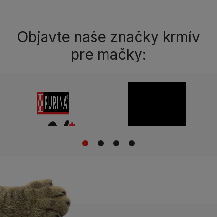
Objavte naše značky krmív
pre mačky:
1
2
3
4