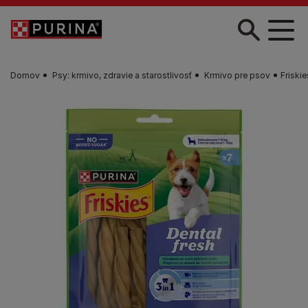
Skočiť na hlavný obsah
Domov
Psy: krmivo, zdravie a starostlivosť
Krmivo pre psov
Friski