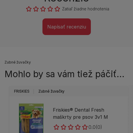
Zatiaľ žiadne hodnotenia
Napísať recenziu
Zubné žuvačky
Mohlo by sa vám tiež páčiť…
FRISKIES
Zubné žuvačky
Friskies® Dental Fresh
maškrty pre psov 3v1 M
0.0
(0)