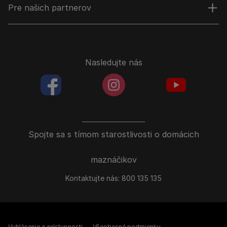
Pre našich partnerov
Nasledujte nás
facebookColored
instagramColored
youtubeColor
Spojte sa s tímom starostlivosti o domácich
maznáčikov
Kontaktujte nás:
800 135 135
Vyhlásenie o prístupnosti
Všeobecné podmienky