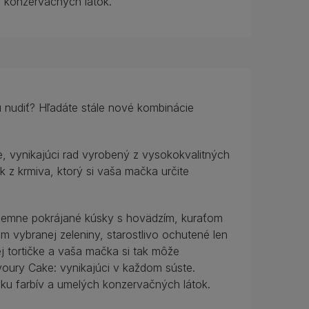
h konzervačných látok.
nudiť? Hľadáte stále nové kombinácie
 vynikajúci rad vyrobený z vysokokvalitných
ok z krmiva, ktorý si vaša mačka určite
emne pokrájané kúsky s hovädzím, kuraťom
m vybranej zeleniny, starostlivo ochutené len
j tortičke a vaša mačka si tak môže
ury Cake: vynikajúci v každom súste.
u farbív a umelých konzervačných látok.