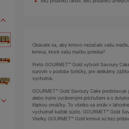
Bez prídavku farbív. Bez prídavku umelýc
Obávate sa, aby krmivo nezačalo vašu mačku 
krmiva, ktoré vašu mačku potešia?
Preto GOURMET™ Gold vytvoril Savoury Cake,
surovín v podobe tortičky, pre delikátny zážit
vychutná.
GOURMET™ Gold Savoury Cake predstavuje j
alebo inými vycibrenými príchuťami a s dotyko
štipkou omáčky. To všetko sa snúbi v lahodne
vychutnať každé sústo. GOURMET™ Gold Savo
Všetky GOURMET™ Gold krmivá sú bez prídavk