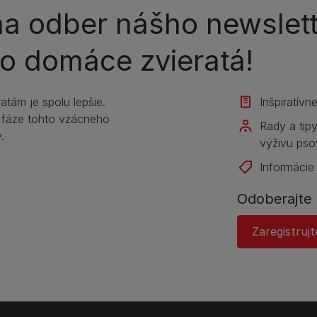
 na odber nášho newslet
i o domáce zvieratá!
tám je spolu lepšie.
Inšpiratívn
 fáze tohto vzácneho
Rady a tip
.
výživu pso
Informácie
Odoberajte 
Zaregistrujt