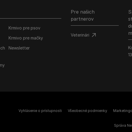
Pre našich
S
partnerov
s
d
Krmivo pre psov
m
Veterinári
Krmivo pre mačky
K
ich
Newsletter
1
iny
Vyhlásenie o prístupnosti
Všeobecné podmienky
Marketing
Správa Ne