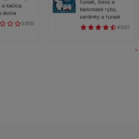
tuniak, losos a
e a kačica,
bielomäsé ryby,
a divina
sardinky a tuniak
0.0
(0)
4.5
(2)