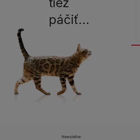
tiež
páčiť…
Newsletter