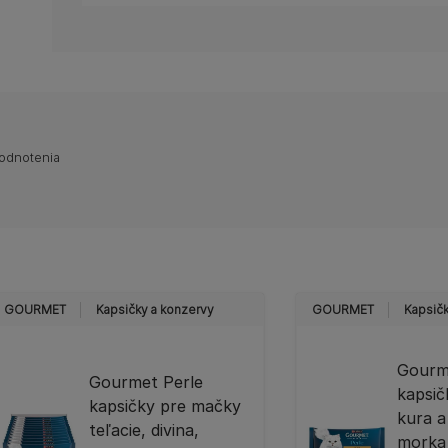
hodnotenia
GOURMET
Kapsičky a konzervy
GOURMET
Kapsičk
Gourm
Gourmet Perle
kapsi
kapsičky pre mačky
kura a
teľacie, divina,
morka 