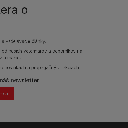
tera o
e a vzdelávacie články.
y od našich veterinárov a odborníkov na
v a mačiek.
 o novinkách a propagačných akciách.
náš newsletter
e sa