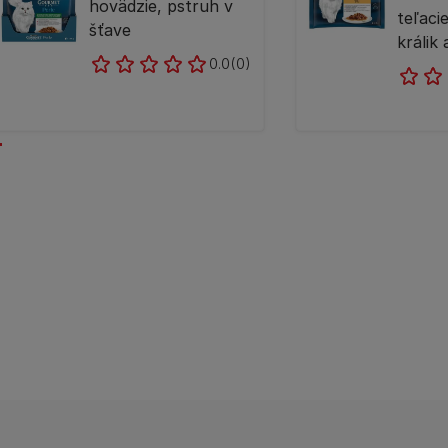
hovädzie, pstruh v
teľaci
šťave
králik 
0.0
(0)