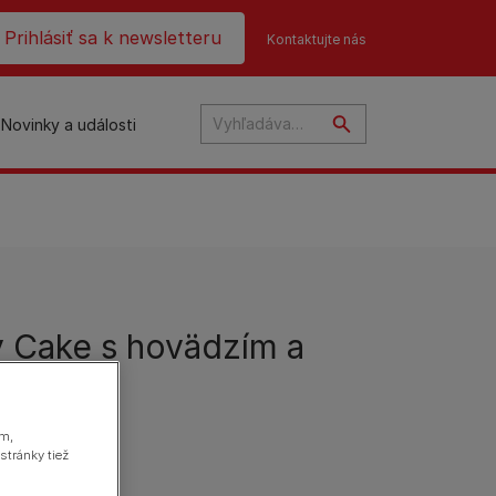
ader top
Prihlásiť sa k newsletteru
Kontaktujte nás
Novinky a události
Cake s hovädzím a
na
ám,
stránky tiež