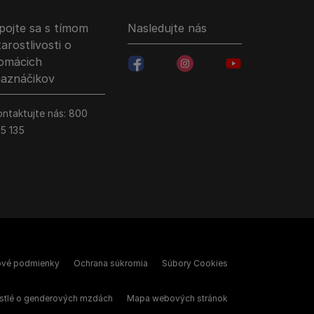
pojte sa s tímom
Nasledujte nás
tarostlivosti o
omácich
facebookColored
instagramColored
youtubeColored
aznáčikov
ontaktujte nás:
800
35 135
ové podmienky
Ochrana súkromia
Súbory Cookies
stlé o genderových mzdách
Mapa webových stránok