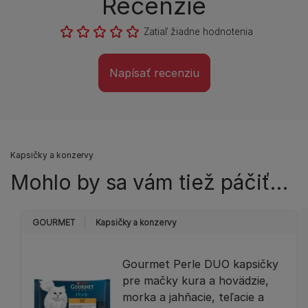
Recenzie
Zatiaľ žiadne hodnotenia
Napísať recenziu
Kapsičky a konzervy
Mohlo by sa vám tiež páčiť…
GOURMET
Kapsičky a konzervy
Gourmet Perle DUO kapsičky
pre mačky kura a hovädzie,
morka a jahňacie, teľacie a