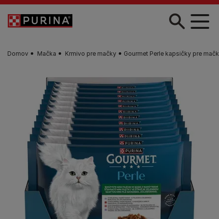
Skočiť na hlavný obsah
Domov
Mačka
Krmivo pre mačky
Gourmet Perle kapsičky pre mačky 