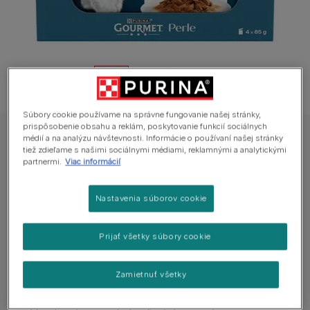
Súbory cookie používame na správne fungovanie našej stránky,
prispôsobenie obsahu a reklám, poskytovanie funkcií sociálnych
médií a na analýzu návštevnosti. Informácie o používaní našej stránky
Gourmet Perle kapsičky pre mačky teľacie, divina, hovädzie, pstruh v
tiež zdieľame s našimi sociálnymi médiami, reklamnými a analytickými
šťave
partnermi.
Viac informácií
Gourmet Perle kapsičky pre mačky teľacie,
divina, hovädzie, pstruh v šťave
Nastavenia súborov cookie
Zatiaľ žiadne hodnotenia
Prijať všetky súbory cookie
Dostupné veľkosti:
4×85 g
Zamietnuť všetky
Kompletné krmivo pre dospelé mačky.