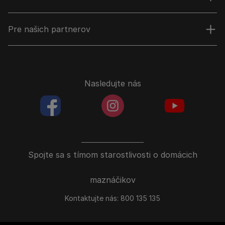
Pre našich partnerov
Nasledujte nás
facebookColored
instagramColored
youtubeColor
Spojte sa s tímom starostlivosti o domácich
maznáčikov
Kontaktujte nás:
800 135 135