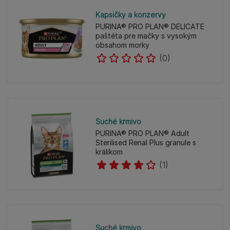
Kapsičky a konzervy
PURINA® PRO PLAN® DELICATE
paštéta pre mačky s vysokým
obsahom morky
(0)
Suché krmivo
PURINA® PRO PLAN® Adult
Sterilised Renal Plus granule s
králikom
(1)
Suché krmivo