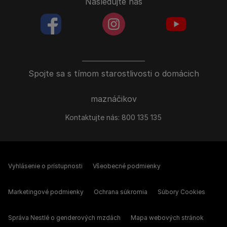
Nasledujte nás
facebookColored
instagramColored
youtubeColor
Spojte sa s tímom starostlivosti o domácich
maznáčikov
Kontaktujte nás:
800 135 135
Vyhlásenie o prístupnosti
Všeobecné podmienky
Marketingové podmienky
Ochrana súkromia
Súbory Cookies
Správa Nestlé o genderových mzdách
Mapa webových stránok