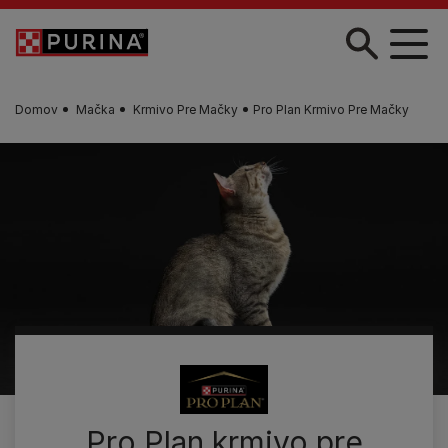
Skočiť na hlavný obsah
Domov
Mačka
Krmivo Pre Mačky
Pro Plan Krmivo Pre Mačky
Pro Plan krmivo pre