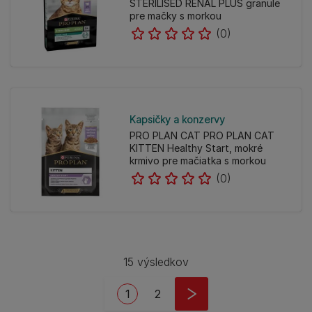
STERILISED RENAL PLUS granule
pre mačky s morkou
(0)
Kapsičky a konzervy
PRO PLAN CAT PRO PLAN CAT
KITTEN Healthy Start, mokré
krmivo pre mačiatka s morkou
(0)
15 výsledkov
Stránkovanie
Aktuálna stránka
Stránka
1
2