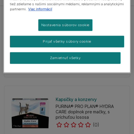
tiež zdieľame s našimi sociálnymi médiami, reklamnými a analytickými
partnermi.
Viac informácií
Nastavenia súborov cookie
Kapsičky a konzervy
Prijať všetky súbory cookie
PURINA® PRO PLAN® HYDRA
CARE doplnok pre mačky, s
príchuťou kuraťa
Zamietnuť všetky
(0)
Kapsičky a konzervy
PURINA® PRO PLAN® HYDRA
CARE doplnok pre mačky, s
príchuťou lososa
(0)