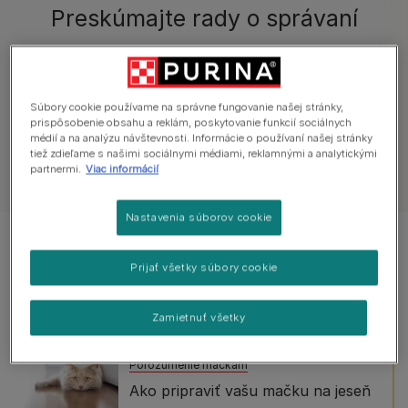
Preskúmajte rady o správaní
Všetky články o správaní
Bežné otázky
Súbory cookie používame na správne fungovanie našej stránky,
prispôsobenie obsahu a reklám, poskytovanie funkcií sociálnych
médií a na analýzu návštevnosti. Informácie o používaní našej stránky
tiež zdieľame s našimi sociálnymi médiami, reklamnými a analytickými
partnermi.
Viac informácií
Zobraziť všetky články o mačkách
Nastavenia súborov cookie
Zobrazené 5 z 5 článkov
Prijať všetky súbory cookie
Obľúbené články
Zamietnuť všetky
Porozumenie mačkám
Ako pripraviť vašu mačku na jeseň