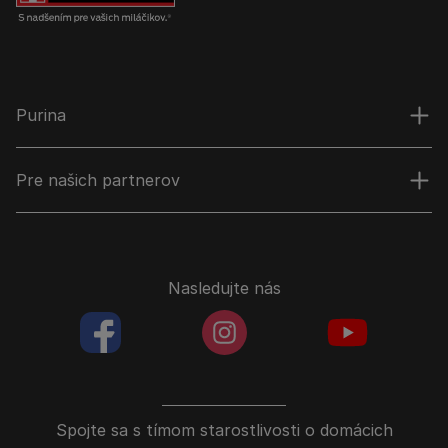
Purina
Pre našich partnerov
Nasledujte nás
facebookColored
instagramColored
youtubeColor
Spojte sa s tímom starostlivosti o domácich