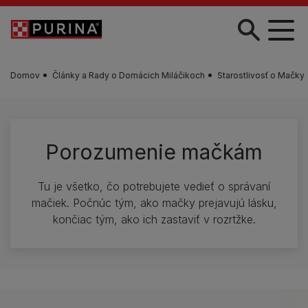
Skočiť na hlavný obsah
Domov
Články a Rady o Domácich Miláčikoch
Starostlivosť o Mačky
Porozumenie mačkám
Tu je všetko, čo potrebujete vedieť o správaní
mačiek. Počnúc tým, ako mačky prejavujú lásku,
končiac tým, ako ich zastaviť v rozrtžke.