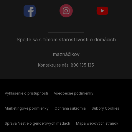
facebookColored
instagramColored
youtubeColor
Spojte sa s tímom starostlivosti o domácich
maznáčikov
Kontaktujte nás:
800 135 135
Vyhlásenie o prístupnosti
Všeobecné podmienky
Marketingové podmienky
Ochrana súkromia
Súbory Cookies
Správa Nestlé o genderových mzdách
Mapa webových stránok