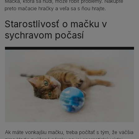
Mačka, ktorá sa nudí, môže robiť problémy. Nakúpte
preto mačacie hračky a veľa sa s ňou hrajte.
Starostlivosť o mačku v
sychravom počasí
Ak máte vonkajšiu mačku, treba počítať s tým, že väčšia