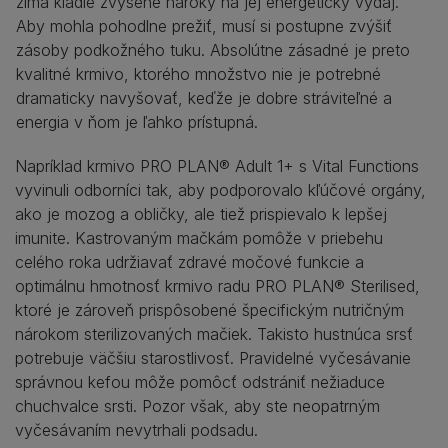
zima kladie zvýšené nároky na jej energetický výdaj.
Aby mohla pohodlne prežiť, musí si postupne zvýšiť
zásoby podkožného tuku. Absolútne zásadné je preto
kvalitné krmivo, ktorého množstvo nie je potrebné
dramaticky navyšovať, keďže je dobre stráviteľné a
energia v ňom je ľahko prístupná.
Napríklad krmivo PRO PLAN® Adult 1+ s Vital Functions
vyvinuli odborníci tak, aby podporovalo kľúčové orgány,
ako je mozog a obličky, ale tiež prispievalo k lepšej
imunite. Kastrovaným mačkám pomôže v priebehu
celého roka udržiavať zdravé močové funkcie a
optimálnu hmotnosť krmivo radu PRO PLAN® Sterilised,
ktoré je zároveň prispôsobené špecifickým nutričným
nárokom sterilizovaných mačiek. Takisto hustnúca srsť
potrebuje väčšiu starostlivosť. Pravidelné vyčesávanie
správnou kefou môže pomôcť odstrániť nežiaduce
chuchvalce srsti. Pozor však, aby ste neopatrným
vyčesávaním nevytrhali podsadu.