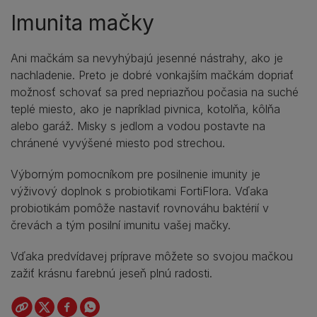
Imunita mačky
Ani mačkám sa nevyhýbajú jesenné nástrahy, ako je
nachladenie. Preto je dobré vonkajším mačkám dopriať
možnosť schovať sa pred nepriazňou počasia na suché
teplé miesto, ako je napríklad pivnica, kotolňa, kôlňa
alebo garáž. Misky s jedlom a vodou postavte na
chránené vyvýšené miesto pod strechou.
Výborným pomocníkom pre posilnenie imunity je
výživový doplnok s probiotikami FortiFlora. Vďaka
probiotikám pomôže nastaviť rovnováhu baktérií v
črevách a tým posilní imunitu vašej mačky.
Vďaka predvídavej príprave môžete so svojou mačkou
zažiť krásnu farebnú jeseň plnú radosti.