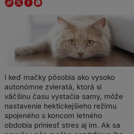
I keď mačky pôsobia ako vysoko
autonómne zvieratá, ktorá si
väčšinu času vystačia samy, môže
nastavenie hektickejšieho režimu
spojeného s koncom letného
obdobia priniesť stres aj im. Ak sa