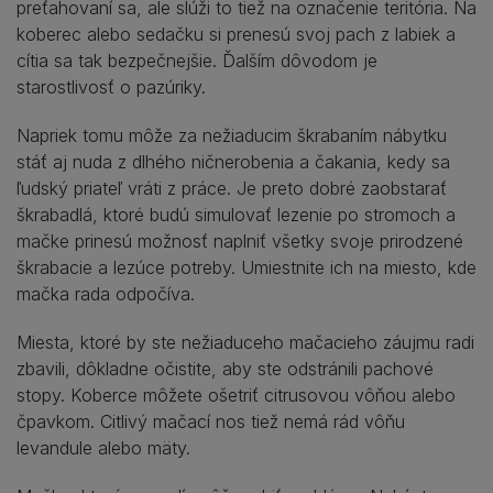
preťahovaní sa, ale slúži to tiež na označenie teritória. Na
koberec alebo sedačku si prenesú svoj pach z labiek a
cítia sa tak bezpečnejšie. Ďalším dôvodom je
starostlivosť o pazúriky.
Napriek tomu môže za nežiaducim škrabaním nábytku
stáť aj nuda z dlhého ničnerobenia a čakania, kedy sa
ľudský priateľ vráti z práce. Je preto dobré zaobstarať
škrabadlá, ktoré budú simulovať lezenie po stromoch a
mačke prinesú možnosť naplniť všetky svoje prirodzené
škrabacie a lezúce potreby. Umiestnite ich na miesto, kde
mačka rada odpočíva.
Miesta, ktoré by ste nežiaduceho mačacieho záujmu radi
zbavili, dôkladne očistite, aby ste odstránili pachové
stopy. Koberce môžete ošetriť citrusovou vôňou alebo
čpavkom. Citlivý mačací nos tiež nemá rád vôňu
levandule alebo mäty.