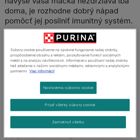
navyše vaša mačka nezdržiava iba
doma, je rozhodne dobrý nápad
pomôcť jej posilniť imunitný systém.
V tomto článku
Súbory cookie používame na správne fungovanie našej stránky,
prispôsobenie obsahu a reklám, poskytovanie funkcií sociálnych
Ako sa mačka vlastne cíti?
médií a na analýzu návštevnosti. Informácie o používaní našej stránky
tiež zdieľame s našimi sociálnymi médiami, reklamnými a analytickými
partnermi.
Viac informácií
Starostlivosť o mačku v sychravom počasí
Imunita mačky
Nastavenia súborov cookie
Prijať všetky súbory cookie
Ako sa mačka vlastne cíti?
Zamietnuť všetky
Mačky sú vysoko emotívne zvieratá a veľmi ťažko
znášajú niektoré udalosti. Nejde len o stratu obľúbeného