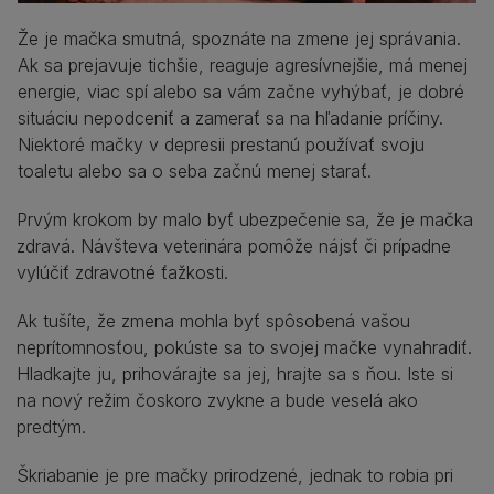
Že je mačka smutná, spoznáte na zmene jej správania.
Ak sa prejavuje tichšie, reaguje agresívnejšie, má menej
energie, viac spí alebo sa vám začne vyhýbať, je dobré
situáciu nepodceniť a zamerať sa na hľadanie príčiny.
Niektoré mačky v depresii prestanú používať svoju
toaletu alebo sa o seba začnú menej starať.
Prvým krokom by malo byť ubezpečenie sa, že je mačka
zdravá. Návšteva veterinára pomôže nájsť či prípadne
vylúčiť zdravotné ťažkosti.
Ak tušíte, že zmena mohla byť spôsobená vašou
neprítomnosťou, pokúste sa to svojej mačke vynahradiť.
Hladkajte ju, prihovárajte sa jej, hrajte sa s ňou. Iste si
na nový režim čoskoro zvykne a bude veselá ako
predtým.
Škriabanie je pre mačky prirodzené, jednak to robia pri