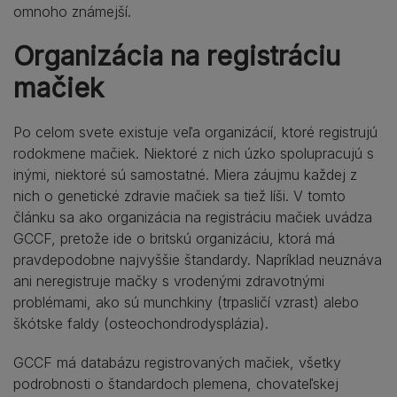
omnoho známejší.
Organizácia na registráciu
mačiek
Po celom svete existuje veľa organizácií, ktoré registrujú
rodokmene mačiek. Niektoré z nich úzko spolupracujú s
inými, niektoré sú samostatné. Miera záujmu každej z
nich o genetické zdravie mačiek sa tiež líši. V tomto
článku sa ako organizácia na registráciu mačiek uvádza
GCCF, pretože ide o britskú organizáciu, ktorá má
pravdepodobne najvyššie štandardy. Napríklad neuznáva
ani neregistruje mačky s vrodenými zdravotnými
problémami, ako sú munchkiny (trpasličí vzrast) alebo
škótske faldy (osteochondrodysplázia).
GCCF má databázu registrovaných mačiek, všetky
podrobnosti o štandardoch plemena, chovateľskej