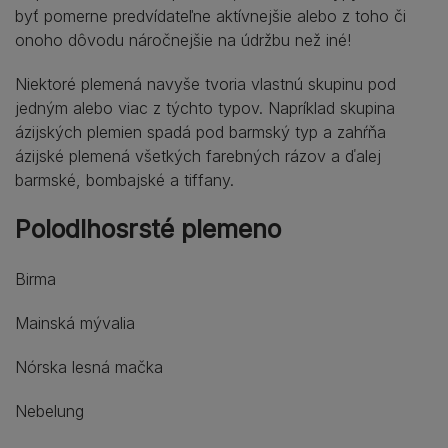
byť pomerne predvídateľne aktívnejšie alebo z toho či
onoho dôvodu náročnejšie na údržbu než iné!
Niektoré plemená navyše tvoria vlastnú skupinu pod
jedným alebo viac z týchto typov. Napríklad skupina
ázijských plemien spadá pod barmský typ a zahŕňa
ázijské plemená všetkých farebných rázov a ďalej
barmské, bombajské a tiffany.
Polodlhosrsté plemeno
Birma
Mainská mývalia
Nórska lesná mačka
Nebelung