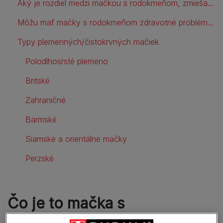
Aký je rozdiel medzi mačkou s rodokmeňom, zmiešanou a kríženou mačkou?
Môžu mať mačky s rodokmeňom zdravotné problémy?
Typy plemenných/čistokrvných mačiek
Polodlhosrsté plemeno
Britské
Zahraničné
Barmské
Siamské a orientálne mačky
Perzské
Čo je to mačka s
rodokmeňom, alebo