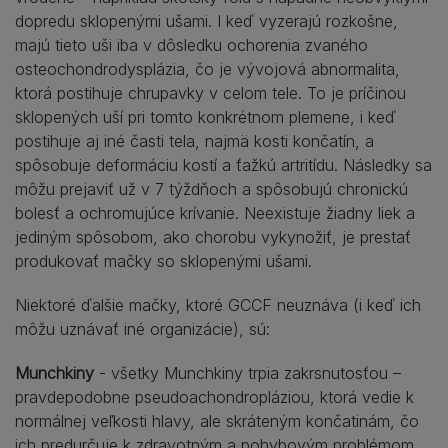
dopredu sklopenými ušami. I keď vyzerajú rozkošne,
majú tieto uši iba v dôsledku ochorenia zvaného
osteochondrodysplázia, čo je vývojová abnormalita,
ktorá postihuje chrupavky v celom tele. To je príčinou
sklopených uší pri tomto konkrétnom plemene, i keď
postihuje aj iné časti tela, najmä kosti končatín, a
spôsobuje deformáciu kostí a ťažkú artritídu. Následky sa
môžu prejaviť už v 7 týždňoch a spôsobujú chronickú
bolesť a ochromujúce krívanie. Neexistuje žiadny liek a
jediným spôsobom, ako chorobu vykynožiť, je prestať
produkovať mačky so sklopenými ušami.
Niektoré ďalšie mačky, ktoré GCCF neuznáva (i keď ich
môžu uznávať iné organizácie), sú:
Munchkiny
- všetky Munchkiny trpia zakrsnutosťou –
pravdepodobne pseudoachondropláziou, ktorá vedie k
normálnej veľkosti hlavy, ale skráteným končatinám, čo
ich predurčuje k zdravotným a pohybovým problémom.