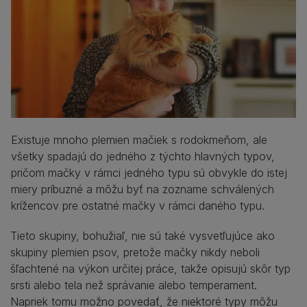
Existuje mnoho plemien mačiek s rodokmeňom, ale
všetky spadajú do jedného z týchto hlavných typov,
pričom mačky v rámci jedného typu sú obvykle do istej
miery príbuzné a môžu byť na zozname schválených
krížencov pre ostatné mačky v rámci daného typu.
Tieto skupiny, bohužiaľ, nie sú také vysvetľujúce ako
skupiny plemien psov, pretože mačky nikdy neboli
šľachtené na výkon určitej práce, takže opisujú skôr typ
srsti alebo tela než správanie alebo temperament.
Napriek tomu možno povedať, že niektoré typy môžu