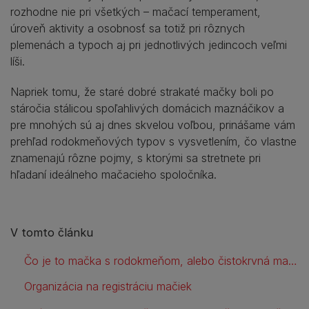
rozhodne nie pri všetkých – mačací temperament,
úroveň aktivity a osobnosť sa totiž pri rôznych
plemenách a typoch aj pri jednotlivých jedincoch veľmi
líši.
Napriek tomu, že staré dobré strakaté mačky boli po
stáročia stálicou spoľahlivých domácich maznáčikov a
pre mnohých sú aj dnes skvelou voľbou, prinášame vám
prehľad rodokmeňových typov s vysvetlením, čo vlastne
znamenajú rôzne pojmy, s ktorými sa stretnete pri
hľadaní ideálneho mačacieho spoločníka.
V tomto článku
Čo je to mačka s rodokmeňom, alebo čistokrvná mačka?
Organizácia na registráciu mačiek