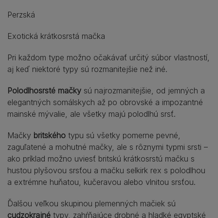
Perzská
Exotická krátkosrstá mačka
Pri každom type možno očakávať určitý súbor vlastností,
aj keď niektoré typy sú rozmanitejšie než iné.
Polodlhosrsté mačky
sú najrozmanitejšie, od jemných a
elegantných somálskych až po obrovské a impozantné
mainské mývalie, ale všetky majú polodlhú srsť.
Mačky
britského
typu sú všetky pomerne pevné,
zaguľatené a mohutné mačky, ale s rôznymi typmi srsti –
ako príklad možno uviesť britskú krátkosrstú mačku s
hustou plyšovou srsťou a mačku selkirk rex s polodlhou
a extrémne huňatou, kučeravou alebo vlnitou srsťou.
Ďalšou veľkou skupinou plemenných mačiek sú
cudzokrajné
typy, zahŕňajúce drobné a hladké egyptské