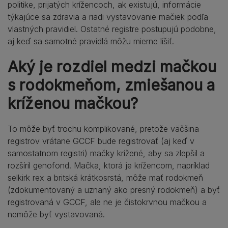
politike, prijatých krížencoch, ak existujú, informácie
týkajúce sa zdravia a riadi vystavovanie mačiek podľa
vlastných pravidiel. Ostatné registre postupujú podobne,
aj keď sa samotné pravidlá môžu mierne líšiť.
Aký je rozdiel medzi mačkou
s rodokmeňom, zmiešanou a
kríženou mačkou?
To môže byť trochu komplikované, pretože väčšina
registrov vrátane GCCF bude registrovať (aj keď v
samostatnom registri) mačky krížené, aby sa zlepšil a
rozšíril genofond. Mačka, ktorá je krížencom, napríklad
selkirk rex a britská krátkosrstá, môže mať rodokmeň
(zdokumentovaný a uznaný ako presný rodokmeň) a byť
registrovaná v GCCF, ale ne je čistokrvnou mačkou a
nemôže byť vystavovaná.