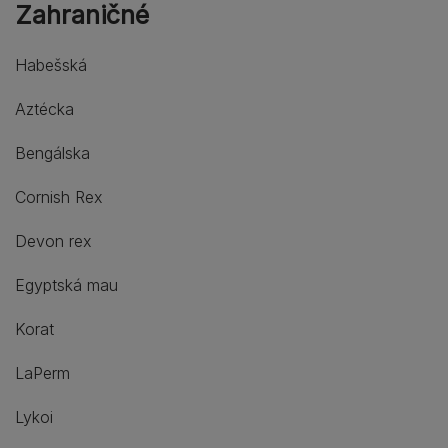
Zahraničné
Habešská
Aztécka
Bengálska
Cornish Rex
Devon rex
Egyptská mau
Korat
LaPerm
Lykoi