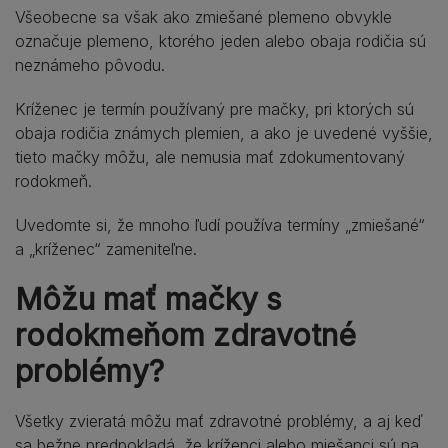
Všeobecne sa však ako zmiešané plemeno obvykle
označuje plemeno, ktorého jeden alebo obaja rodičia sú
neznámeho pôvodu.
Kríženec je termín používaný pre mačky, pri ktorých sú
obaja rodičia známych plemien, a ako je uvedené vyššie,
tieto mačky môžu, ale nemusia mať zdokumentovaný
rodokmeň.
Uvedomte si, že mnoho ľudí používa termíny „zmiešané“
a „kríženec“ zameniteľne.
Môžu mať mačky s
rodokmeňom zdravotné
problémy?
Všetky zvieratá môžu mať zdravotné problémy, a aj keď
sa bežne predpokladá, že kríženci alebo miešanci sú na