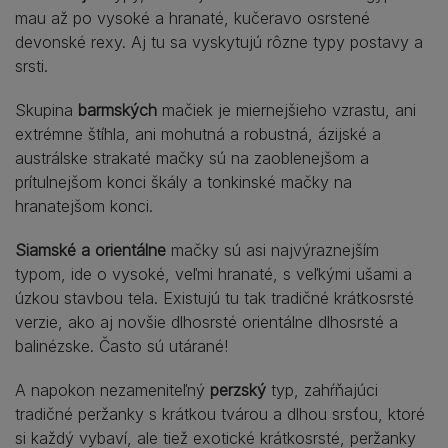
mau až po vysoké a hranaté, kučeravo osrstené
devonské rexy. Aj tu sa vyskytujú rôzne typy postavy a
srsti.
Skupina
barmských
mačiek je miernejšieho vzrastu, ani
extrémne štíhla, ani mohutná a robustná, ázijské a
austrálske strakaté mačky sú na zaoblenejšom a
prítulnejšom konci škály a tonkinské mačky na
hranatejšom konci.
Siamské a orientálne
mačky sú asi najvýraznejším
typom, ide o vysoké, veľmi hranaté, s veľkými ušami a
úzkou stavbou tela. Existujú tu tak tradičné krátkosrsté
verzie, ako aj novšie dlhosrsté orientálne dlhosrsté a
balinézske. Často sú utárané!
A napokon nezameniteľný
perzský
typ, zahŕňajúci
tradičné peržanky s krátkou tvárou a dlhou srsťou, ktoré
si každý vybaví, ale tiež exotické krátkosrsté, peržanky