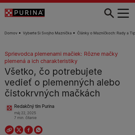
Skočiť na hlavný obsah
Domov
Vyberte Si Svojho Mazníčka
Články o Mazníčkoch: Rady a Tip
Sprievodca plemenami mačiek: Rôzne mačky
plemená a ich charakteristiky
Všetko, čo potrebujete
vedieť o plemenných alebo
čistokrvných mačkách
Redakčný tím Purina
máj 22, 2025
7 min. čítanie