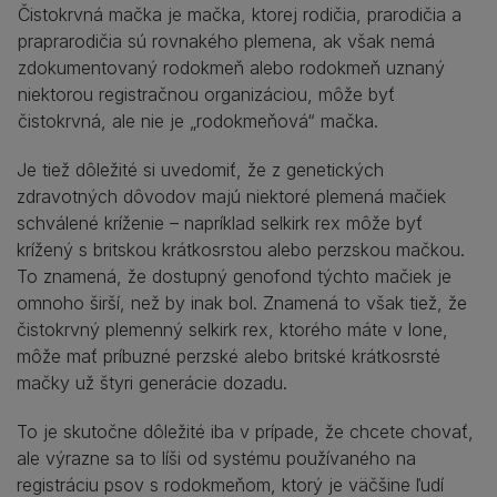
Čistokrvná mačka je mačka, ktorej rodičia, prarodičia a
praprarodičia sú rovnakého plemena, ak však nemá
zdokumentovaný rodokmeň alebo rodokmeň uznaný
niektorou registračnou organizáciou, môže byť
čistokrvná, ale nie je „rodokmeňová“ mačka.
Je tiež dôležité si uvedomiť, že z genetických
zdravotných dôvodov majú niektoré plemená mačiek
schválené kríženie – napríklad selkirk rex môže byť
krížený s britskou krátkosrstou alebo perzskou mačkou.
To znamená, že dostupný genofond týchto mačiek je
omnoho širší, než by inak bol. Znamená to však tiež, že
čistokrvný plemenný selkirk rex, ktorého máte v lone,
môže mať príbuzné perzské alebo britské krátkosrsté
mačky už štyri generácie dozadu.
To je skutočne dôležité iba v prípade, že chcete chovať,
ale výrazne sa to líši od systému používaného na
registráciu psov s rodokmeňom, ktorý je väčšine ľudí