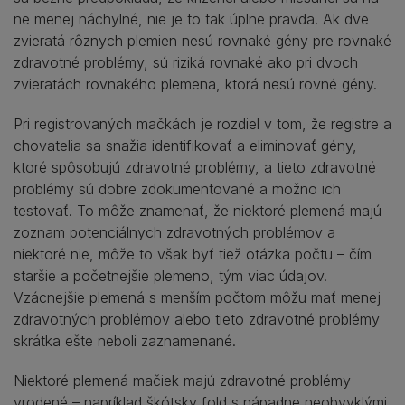
ne menej náchylné, nie je to tak úplne pravda. Ak dve
zvieratá rôznych plemien nesú rovnaké gény pre rovnaké
zdravotné problémy, sú riziká rovnaké ako pri dvoch
zvieratách rovnakého plemena, ktorá nesú rovné gény.
Pri registrovaných mačkách je rozdiel v tom, že registre a
chovatelia sa snažia identifikovať a eliminovať gény,
ktoré spôsobujú zdravotné problémy, a tieto zdravotné
problémy sú dobre zdokumentované a možno ich
testovať. To môže znamenať, že niektoré plemená majú
zoznam potenciálnych zdravotných problémov a
niektoré nie, môže to však byť tiež otázka počtu – čím
staršie a početnejšie plemeno, tým viac údajov.
Vzácnejšie plemená s menším počtom môžu mať menej
zdravotných problémov alebo tieto zdravotné problémy
skrátka ešte neboli zaznamenané.
Niektoré plemená mačiek majú zdravotné problémy
vrodené – napríklad škótsky fold s nápadne neobvyklými