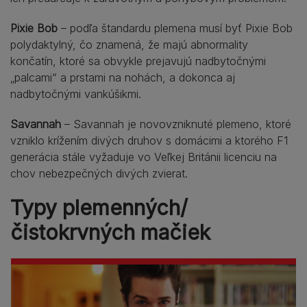
Pixie Bob
– podľa štandardu plemena musí byť Pixie Bob
polydaktylný, čo znamená, že majú abnormality
končatín, ktoré sa obvykle prejavujú nadbytočnými
„palcami“ a prstami na nohách, a dokonca aj
nadbytočnými vankúšikmi.
Savannah
– Savannah je novovzniknuté plemeno, ktoré
vzniklo krížením divých druhov s domácimi a ktorého F1
generácia stále vyžaduje vo Veľkej Británii licenciu na
chov nebezpečných divých zvierat.
Typy plemenných/
čistokrvných mačiek