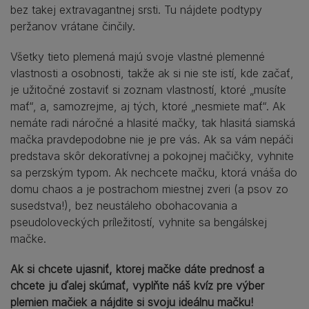
bez takej extravagantnej srsti. Tu nájdete podtypy
peržanov vrátane činčily.
Všetky tieto plemená majú svoje vlastné plemenné
vlastnosti a osobnosti, takže ak si nie ste istí, kde začať,
je užitočné zostaviť si zoznam vlastností, ktoré „musíte
mať“, a, samozrejme, aj tých, ktoré „nesmiete mať“. Ak
nemáte radi náročné a hlasité mačky, tak hlasitá siamská
mačka pravdepodobne nie je pre vás. Ak sa vám nepáči
predstava skôr dekoratívnej a pokojnej mačičky, vyhnite
sa perzským typom. Ak nechcete mačku, ktorá vnáša do
domu chaos a je postrachom miestnej zveri (a psov zo
susedstva!), bez neustáleho obohacovania a
pseudoloveckých príležitostí, vyhnite sa bengálskej
mačke.
Ak si chcete ujasniť, ktorej mačke dáte prednosť a
chcete ju ďalej skúmať, vyplňte náš kvíz pre výber
plemien mačiek a nájdite si svoju ideálnu mačku!