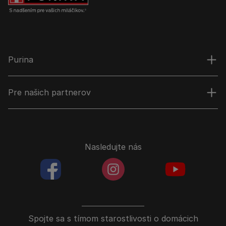
Purina
Pre našich partnerov
Nasledujte nás
facebookColored
instagramColored
youtubeColor
Spojte sa s tímom starostlivosti o domácich