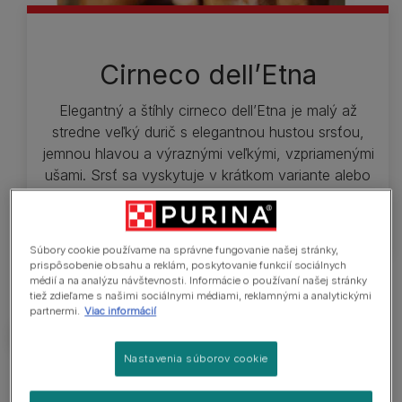
Cirneco dell’Etna
Elegantný a štíhly cirneco dell’Etna je malý až
stredne veľký durič s elegantnou hustou srsťou,
jemnou hlavou a výraznými veľkými, vzpriamenými
ušami. Srsť sa vyskytuje v krátkom variante alebo
polodlhom, ale bez dlhých chlpov.
Súbory cookie používame na správne fungovanie našej stránky,
prispôsobenie obsahu a reklám, poskytovanie funkcií sociálnych
médií a na analýzu návštevnosti. Informácie o používaní našej stránky
tiež zdieľame s našimi sociálnymi médiami, reklamnými a analytickými
partnermi.
Viac informácií
Nastavenia súborov cookie
Čo je treba vedieť