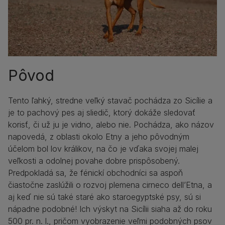
Pôvod
Tento ľahký, stredne veľký stavač pochádza zo Sicílie a
je to pachový pes aj sliedič, ktorý dokáže sledovať
korisť, či už ju je vidno, alebo nie. Pochádza, ako názov
napovedá, z oblasti okolo Etny a jeho pôvodným
účelom bol lov králikov, na čo je vďaka svojej malej
veľkosti a odolnej povahe dobre prispôsobený.
Predpokladá sa, že fénickí obchodníci sa aspoň
čiastočne zaslúžili o rozvoj plemena cirneco dell’Etna, a
aj keď nie sú také staré ako staroegyptské psy, sú si
nápadne podobné! Ich výskyt na Sicílii siaha až do roku
500 pr. n. l., pričom vyobrazenie veľmi podobných psov