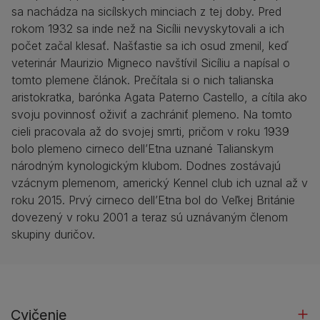
sa nachádza na sicílskych minciach z tej doby. Pred
rokom 1932 sa inde než na Sicílii nevyskytovali a ich
počet začal klesať. Našťastie sa ich osud zmenil, keď
veterinár Maurizio Migneco navštívil Sicíliu a napísal o
tomto plemene článok. Prečítala si o nich talianska
aristokratka, barónka Agata Paterno Castello, a cítila ako
svoju povinnosť oživiť a zachrániť plemeno. Na tomto
cieli pracovala až do svojej smrti, pričom v roku 1939
bolo plemeno cirneco dell’Etna uznané Talianskym
národným kynologickým klubom. Dodnes zostávajú
vzácnym plemenom, americký Kennel club ich uznal až v
roku 2015. Prvý cirneco dell’Etna bol do Veľkej Británie
dovezený v roku 2001 a teraz sú uznávaným členom
skupiny duričov.
Cvičenie