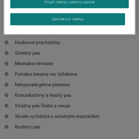
Prijať všetky súbory cookie
Pes pre skúsených majiteľov
Zamietnuť všetky
Potrebujem vycvičiť psa precízne
Aktívnejšie prechádzky
Hodinové prechádzky
Stredný pes
Minimálne slintanie
Potreba česania raz týždenne
Nehypoalergénne plemeno
Komunikatívny a hlasitý pes
Strážny pes Šteká a varuje
Skvele vychádza s ostatnými maznáčikmi
Rodinný pes