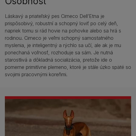
Osobnosť
Láskavý a priateľský pes Cirneco Dell’Etna je
prispôsobivý, robustní a schopný loviť po celý deň,
napriek tomu si rád hovie na pohovke alebo sa hrá s
rodinou. Cirneco je veľmi schopný samostatného
myslenia, je inteligentný a rýchlo sa učí, ale ak je mu
ponechaná voľnosť, rozhoduje sa sám. Je nutná
starostlivá a dôkladná socializácia, pretože ide o
pomerne primitívne plemeno, ktoré je stále úzko späté so
svojimi pracovnými koreňmi.