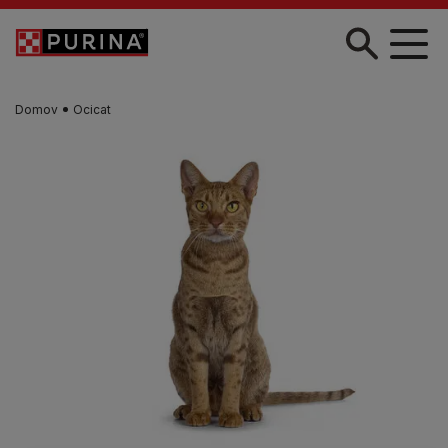
Skočiť na hlavný obsah
Domov
Ocicat