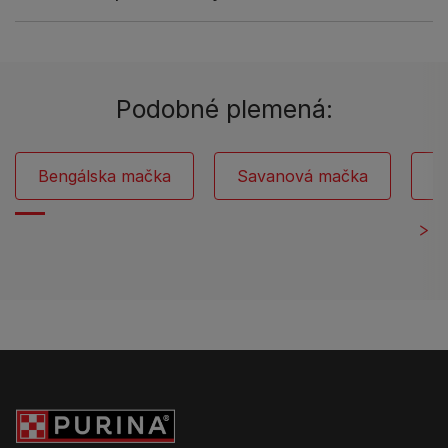
Podobné plemená:
Bengálska mačka
Savanová mačka
H