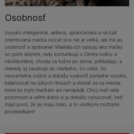
Osobnosť
Vysoko inteligentná, aktívna, spoločenská a na ľudí
orientovaná mačka ocicat síce nie je veľká, ale má jej
osobnosť a správanie! Majitelia ich opisujú ako mačky
so psími sklonmi, rady komunikujú s členmi rodiny a
návštevníkmi, chodia za ľuďmi po dome, prihliadajú, a
niekedy aj zasahujú do všetkého, čo robia. Sú
neuveriteľne svižné a dokážu vyskočiť poriadne vysoko,
balansovať na úzkych rímsach a dostať sa na miesta,
ktoré by iným mačkám ani nenapadli. Chcú mať veľa
pozornosti a veľmi dobre si ju dokážu vynucovať, keď
majú pocit, že jej majú málo, a to všetkými možnými
prostriedkami!