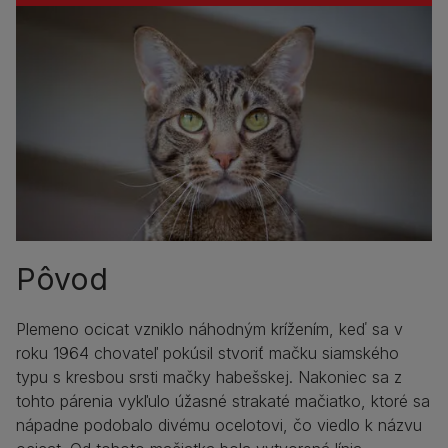
Pôvod
Plemeno ocicat vzniklo náhodným krížením, keď sa v
roku 1964 chovateľ pokúsil stvoriť mačku siamského
typu s kresbou srsti mačky habešskej. Nakoniec sa z
tohto párenia vykľulo úžasné strakaté mačiatko, ktoré sa
nápadne podobalo divému ocelotovi, čo viedlo k názvu