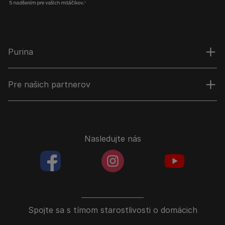
Purina
Pre našich partnerov
Nasledujte nás
facebookColored
instagramColored
youtubeColor
Spojte sa s tímom starostlivosti o domácich