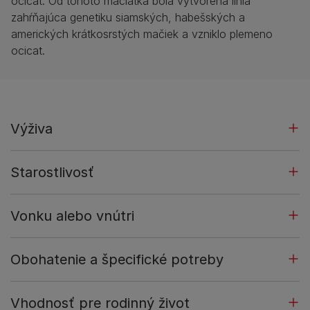
ocicat. Od tohoto mačiatka bola vytvorená línia
zahŕňajúca genetiku siamských, habešských a
amerických krátkosrstých mačiek a vzniklo plemeno
ocicat.
Výživa
Starostlivosť
Vonku alebo vnútri
Obohatenie a špecifické potreby
Vhodnosť pre rodinný život