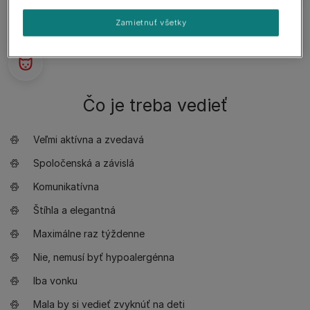
Zamietnuť všetky
Čo je treba vedieť
Veľmi aktívna a zvedavá
Spoločenská a závislá
Komunikatívna
Štíhla a elegantná
Maximálne raz týždenne
Nie, nemusí byť hypoalergénna
Iba vonku
Mala by si vedieť zvyknúť na deti