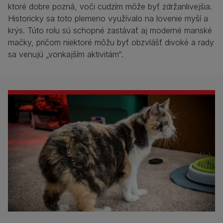
ktoré dobre pozná, voči cudzím môže byť zdržanlivejšia.
Historicky sa toto plemeno využívalo na lovenie myší a
krýs. Túto rolu sú schopné zastávať aj moderné manské
mačky, pričom niektoré môžu byť obzvlášť divoké a rady
sa venujú „vonkajším aktivitám“.