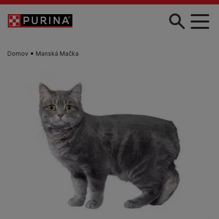
Skočiť na hlavný obsah
Domov
Manská Mačka