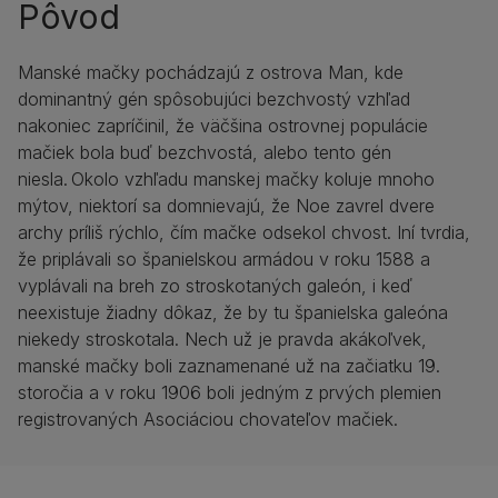
Pôvod
Manské mačky pochádzajú z ostrova Man, kde
dominantný gén spôsobujúci bezchvostý vzhľad
nakoniec zapríčinil, že väčšina ostrovnej populácie
mačiek bola buď bezchvostá, alebo tento gén
niesla. Okolo vzhľadu manskej mačky koluje mnoho
mýtov, niektorí sa domnievajú, že Noe zavrel dvere
archy príliš rýchlo, čím mačke odsekol chvost. Iní tvrdia,
že priplávali so španielskou armádou v roku 1588 a
vyplávali na breh zo stroskotaných galeón, i keď
neexistuje žiadny dôkaz, že by tu španielska galeóna
niekedy stroskotala. Nech už je pravda akákoľvek,
manské mačky boli zaznamenané už na začiatku 19.
storočia a v roku 1906 boli jedným z prvých plemien
registrovaných Asociáciou chovateľov mačiek.