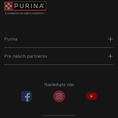
Purina
Pre našich partnerov
Nasledujte nás
facebookColored
instagramColored
youtubeColor