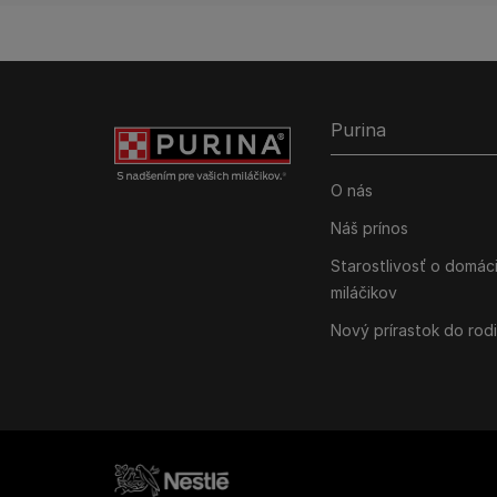
Purina
O nás
Náš prínos
Starostlivosť o domác
miláčikov
Nový prírastok do rod