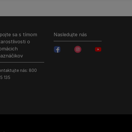
pojte sa s tímom
Nasledujte nás
tarostlivosti o
omácich
facebookColored
instagramColored
youtubeColored
aznáčikov
ontaktujte nás:
800
35 135