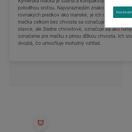
Kymerská mačka je statná a kompaktná mačka stredne
Sprievodca plemenami
Veľké plemená
polodlhou srsťou. Najvýraznejším znakom kymerskýc
Skupiny plemien
Nastaven
rovnakých predkov ako manské, je ich chvost, ktorý
mačka celkom bez chvosta sa označuje rumpy, kým
stavce, ale žiadne chvostové, označuje sa ako rumpy-
označenie pre mačku s plnou dĺžkou chvosta. Ich srsť
dvojitá, čo umocňuje mohutný vzhľad.