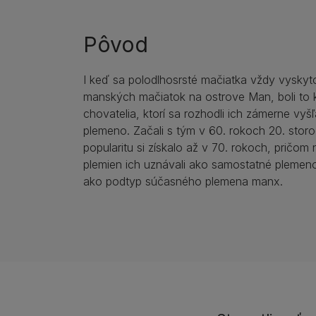
Pôvod
I keď sa polodlhosrsté mačiatka vždy vyskyt
manských mačiatok na ostrove Man, boli to 
chovatelia, ktorí sa rozhodli ich zámerne vyš
plemeno. Začali s tým v 60. rokoch 20. storoč
popularitu si získalo až v 70. rokoch, pričom n
plemien ich uznávali ako samostatné plemeno
ako podtyp súčasného plemena manx.