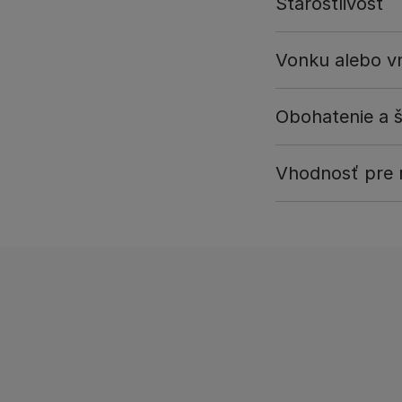
Starostlivosť
Vonku alebo vn
Obohatenie a š
Vhodnosť pre r