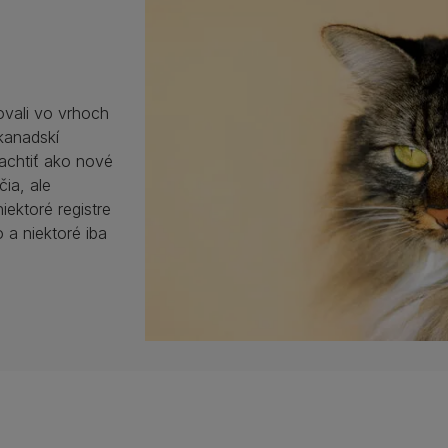
ovali vo vrhoch
kanadskí
ľachtiť ako nové
ia, ale
iektoré registre
 a niektoré iba