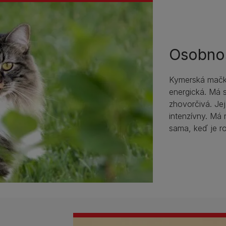
Osobno
Kymerská mačka
energická. Má s
zhovorčivá. Jej
intenzívny. Má 
sama, keď je ro