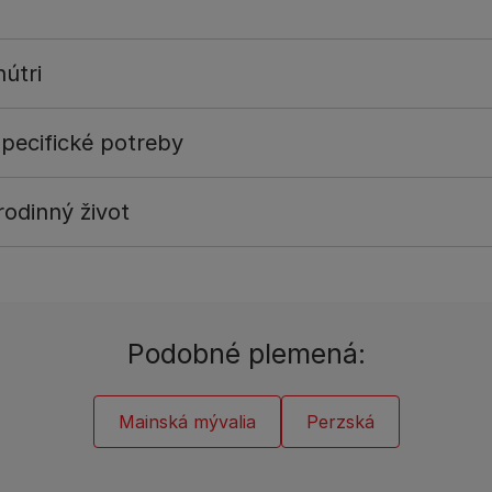
útri
pecifické potreby
odinný život
Podobné plemená:
Mainská mývalia
Perzská