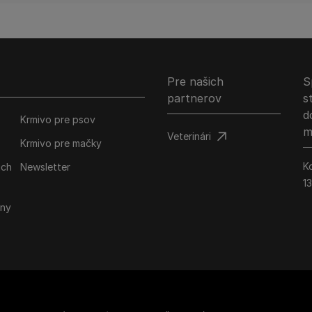
Pre našich
S
partnerov
s
d
Krmivo pre psov
m
Veterinári
Krmivo pre mačky
K
ich
Newsletter
1
iny