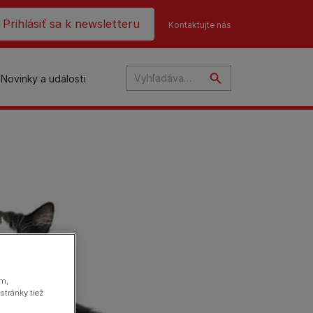
ader top
Prihlásiť sa k newsletteru
Kontaktujte nás
Novinky a události
na
ám,
stránky tiež