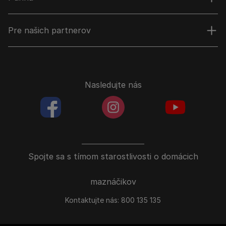
Pre našich partnerov
Nasledujte nás
facebookColored
instagramColored
youtubeColor
Spojte sa s tímom starostlivosti o domácich
maznáčikov
Kontaktujte nás:
800 135 135