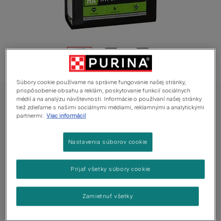
Súbory cookie používame na správne fungovanie našej stránky,
prispôsobenie obsahu a reklám, poskytovanie funkcií sociálnych
médií a na analýzu návštevnosti. Informácie o používaní našej stránky
PRO PLAN® VETERINARY DIETS pre psy
tiež zdieľame s našimi sociálnymi médiami, reklamnými a analytickými
PURINA® PRO PLAN® VETERINARY DIETS
partnermi.
Viac informácií
HA Hypoallergenic
Nastavenia súborov cookie
Zatiaľ žiadne hodnotenia
Prijať všetky súbory cookie
Dostupné veľkosti:
3kg
11kg
Zamietnuť všetky
Jediný zdroj hydrolyzovanej bielkoviny s nízkou
molekulárnou hmotnosťou pomáha predchádzať