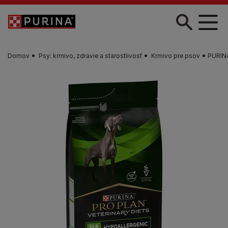
Skočiť na hlavný obsah
Domov
Psy: krmivo, zdravie a starostlivosť
Krmivo pre psov
PURIN