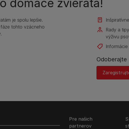
i o domáce zvieratá!
tám je spolu lepšie.
Inšpiratívn
 fáze tohto vzácneho
Rady a tip
.
výživu pso
Informácie
Odoberajte 
Zaregistrujt
Pre našich
S
partnerov
s