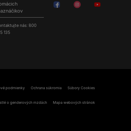
omácich
facebookColored
instagramColored
youtubeColored
aznáčikov
ontaktujte nás:
800
35 135
ové podmienky
Ochrana súkromia
Súbory Cookies
stlé o genderových mzdách
Mapa webových stránok