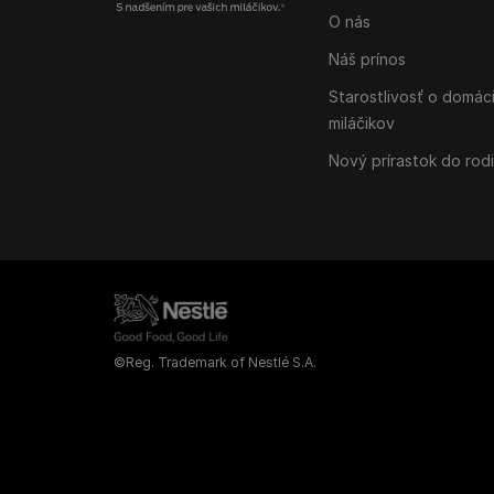
O nás
Náš prínos
Starostlivosť o domác
miláčikov
Nový prírastok do rod
©Reg. Trademark of Nestlé S.A.