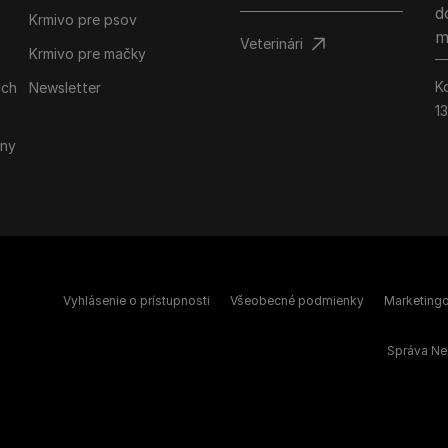
d
Krmivo pre psov
m
Veterinári
Krmivo pre mačky
K
ich
Newsletter
1
iny
Vyhlásenie o prístupnosti
Všeobecné podmienky
Marketing
Správa Ne