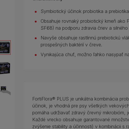
Symbiotický účinok probiotika a prebioti
Obsahuje rovnaký probiotický kmeň ako Fo
SF68) na podporu zdravia čriev a silného
Navyše obsahuje rastlinnú prebiotickú vlák
prospešných baktérií v čreve.
Vynikajúca chuť, možno ľahko nasypať na
FortiFlora® PLUS je unikátna kombinácia probi
účinok, je vhodná pre psy všetkých vekových 
pomáha udržiavať zdravý črevný mikrobióm, j
Každé vrecko obsahuje garantované množstv
zvýšenie stability a účinnosti) v kombinácii s 