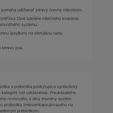
ka pomáha udržiavať zdravý črevný mikrobióm.
rtiFlora (živé baktérie mliečneho kvasenia
 imunitného systému.
ninu (psyllium) na stimuláciu rastu
 krmivo psa.
otika a prebiotika poskytujúca synbiotický
kategórií (od odstavenia). Preukázateľne
eho rovnováhu a silný imunitný systém.
o probiotika (mikroenkapsulovaného na
rastlinným prebiotikom.