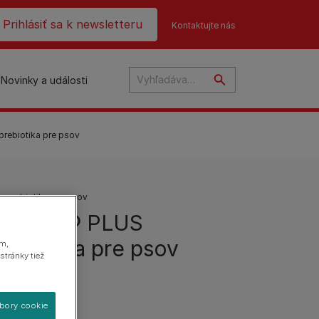
ader top
Prihlásiť sa k newsletteru
Kontaktujte nás
Novinky a události
rebiotika pre psov
 prebiotika pre psov
tiFlora® PLUS
rebiotika pre psov
ám,
na
stránky tiež
úbory cookie