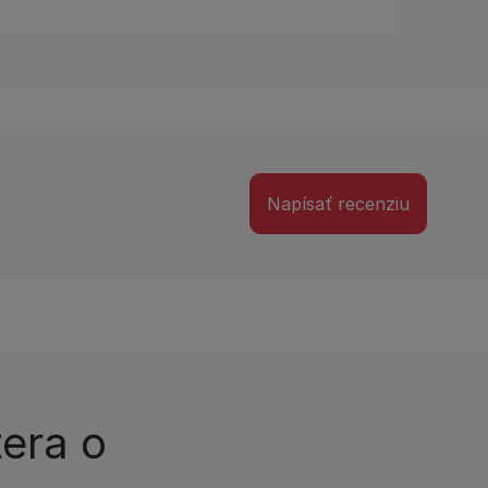
Napísať recenziu
tera o