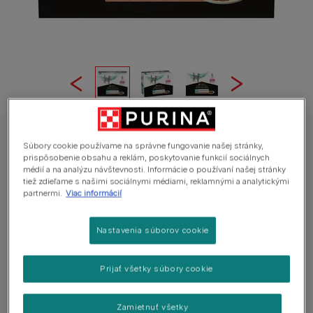
PRO PLAN® VETERINARY DIETS pre mačky
Súbory cookie používame na správne fungovanie našej stránky,
prispôsobenie obsahu a reklám, poskytovanie funkcií sociálnych
PURINA® PRO PLAN® VETERINARY DIETS
médií a na analýzu návštevnosti. Informácie o používaní našej stránky
EN St/Ox Gastrointestinal™ s lososom
tiež zdieľame s našimi sociálnymi médiami, reklamnými a analytickými
partnermi.
Viac informácií
Priemerný:
4.5
(
2
votes)
Nastavenia súborov cookie
Dostupné veľkosti:
10x85g
Prijať všetky súbory cookie
Obsahuje ľahko stráviteľné zložky, ktoré pomáhajú
znižovať záťaž postihnutého čreva.
Zamietnuť všetky