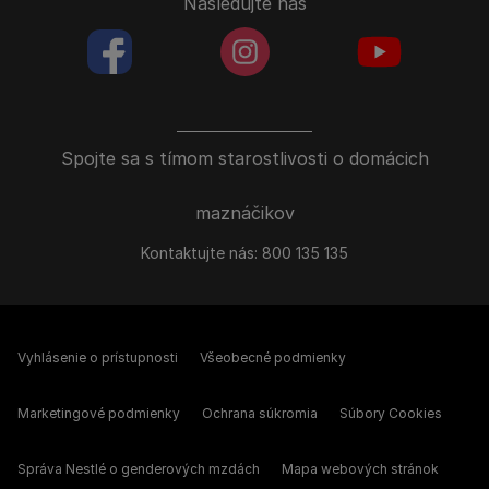
Nasledujte nás
facebookColored
instagramColored
youtubeColor
Spojte sa s tímom starostlivosti o domácich
maznáčikov
Kontaktujte nás:
800 135 135
Vyhlásenie o prístupnosti
Všeobecné podmienky
Marketingové podmienky
Ochrana súkromia
Súbory Cookies
Správa Nestlé o genderových mzdách
Mapa webových stránok