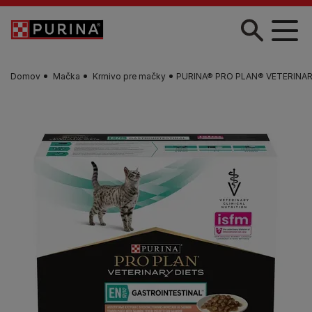
Skočiť na hlavný obsah
Domov
Mačka
Krmivo pre mačky
PURINA® PRO PLAN® VETERINARY 