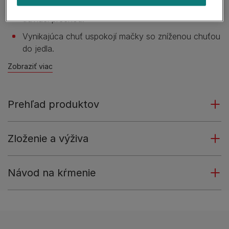
Pridaná nerozpustná vláknina pomáha regulovať
tráviaci prechod.
Vynikajúca chuť uspokojí mačky so zníženou chuťou
do jedla.
Zobraziť viac
Prehľad produktov
Zloženie a výživa
Návod na kŕmenie