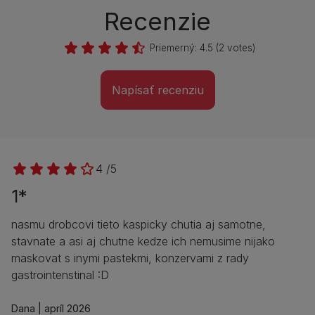
Recenzie
Priemerný:
4.5
(
2
votes)
Napísať recenziu
4 /5
1*
nasmu drobcovi tieto kaspicky chutia aj samotne,
stavnate a asi aj chutne kedze ich nemusime nijako
maskovat s inymi pastekmi, konzervami z rady
gastrointenstinal :D
Dana
apríl 2026