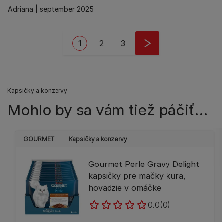
Adriana
september 2025
Stránkovanie
Aktuálna stránka
Stránka
Stránka
1
2
3
Kapsičky a konzervy
Mohlo by sa vám tiež páčiť…
GOURMET
Kapsičky a konzervy
Gourmet Perle Gravy Delight
kapsičky pre mačky kura,
hovädzie v omáčke
0.0
(0)