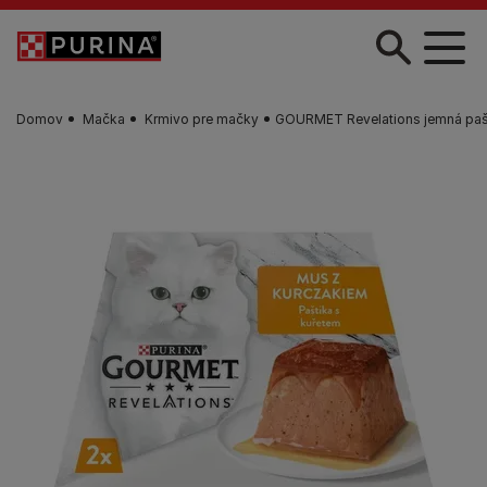
Skočiť na hlavný obsah
Domov
Mačka
Krmivo pre mačky
GOURMET Revelations jemná paš