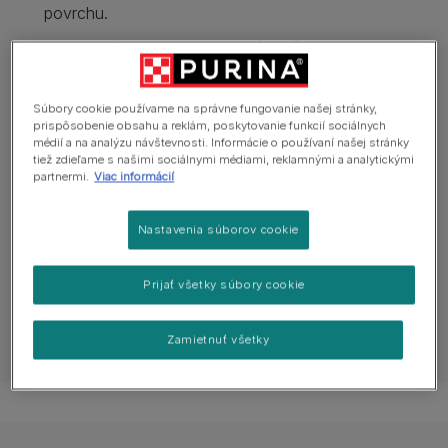
povrchu.
Kompletné krmivo pre dospelé mačky.
Bez farbív a bez prídavku umelých konzervačných
látok.
Súbory cookie používame na správne fungovanie našej stránky,
prispôsobenie obsahu a reklám, poskytovanie funkcií sociálnych
Zobraziť viac
médií a na analýzu návštevnosti. Informácie o používaní našej stránky
tiež zdieľame s našimi sociálnymi médiami, reklamnými a analytickými
partnermi.
Viac informácií
Prehľad produktov
Nastavenia súborov cookie
Zloženie a výživa
Prijať všetky súbory cookie
Zamietnuť všetky
Návod na kŕmenie