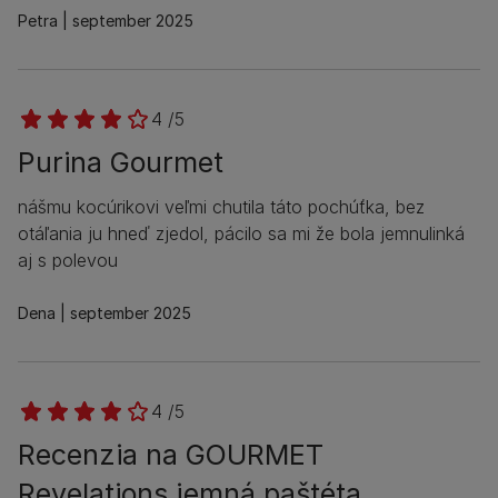
Petra
september 2025
4 /5
Purina Gourmet
nášmu kocúrikovi veľmi chutila táto pochúťka, bez
otáľania ju hneď zjedol, pácilo sa mi že bola jemnulinká
aj s polevou
Dena
september 2025
4 /5
Recenzia na GOURMET
Revelations jemná paštéta