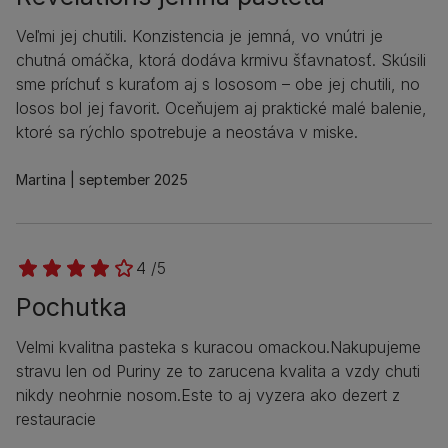
Veľmi jej chutili. Konzistencia je jemná, vo vnútri je
chutná omáčka, ktorá dodáva krmivu šťavnatosť. Skúsili
sme príchuť s kuraťom aj s lososom – obe jej chutili, no
losos bol jej favorit. Oceňujem aj praktické malé balenie,
ktoré sa rýchlo spotrebuje a neostáva v miske.
Martina
september 2025
4 /5
Pochutka
Velmi kvalitna pasteka s kuracou omackou.Nakupujeme
stravu len od Puriny ze to zarucena kvalita a vzdy chuti
nikdy neohrnie nosom.Este to aj vyzera ako dezert z
restauracie