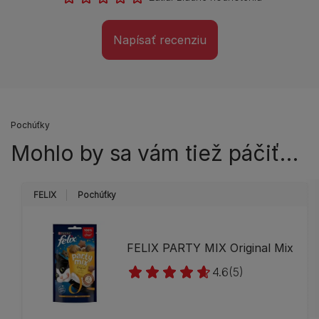
Napísať recenziu
Pochúťky
Mohlo by sa vám tiež páčiť…
FELIX
Pochúťky
FELIX PARTY MIX Original Mix
4.6
(5)