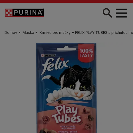
Skočiť na hlavný obsah
Domov
Mačka
Krmivo pre mačky
FELIX PLAY TUBES s príchuťou m