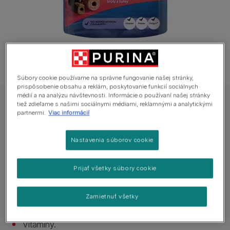
Súbory cookie používame na správne fungovanie našej stránky,
prispôsobenie obsahu a reklám, poskytovanie funkcií sociálnych
médií a na analýzu návštevnosti. Informácie o používaní našej stránky
FELIX PLAY TUBES s príchuťou morky a šunky
tiež zdieľame s našimi sociálnymi médiami, reklamnými a analytickými
partnermi.
Viac informácií
FELIX PLAY TUBES s príchuťou morky a
šunky
Nastavenia súborov cookie
Zatiaľ žiadne hodnotenia
Prijať všetky súbory cookie
Dostupné veľkosti:
50g
Zamietnuť všetky
Bielkoviny.
Vitamíny.