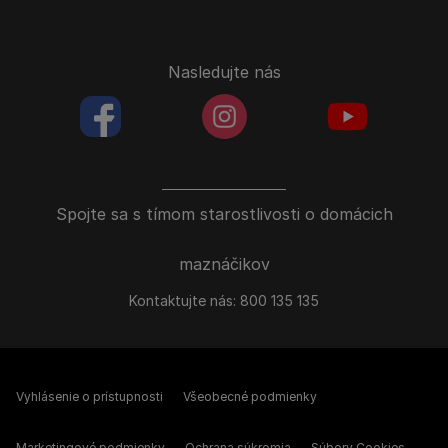
Nasledujte nás
facebookColored
instagramColored
youtubeColor
Spojte sa s tímom starostlivosti o domácich
maznáčikov
Kontaktujte nás:
800 135 135
Vyhlásenie o prístupnosti
Všeobecné podmienky
Marketingové podmienky
Ochrana súkromia
Súbory Cookies