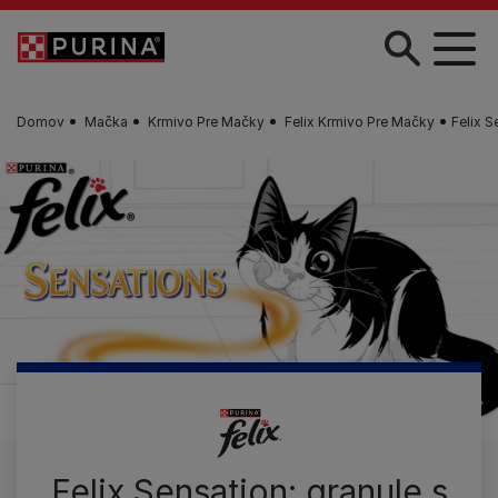
Skočiť na hlavný obsah
Domov
Mačka
Krmivo Pre Mačky
Felix Krmivo Pre Mačky
Felix 
Felix Sensation: granule s