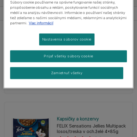
Zobraziť všetky produkty
Súbory cookie používame na správne fungovanie našej stránky,
prispôsobenie obsahu a reklám, poskytovanie funkcií sociálnych
Sort by
Zoradiť podľa
Filtre
médií a na analýzu návštevnosti. Informácie o používaní našej stránky
tiež zdieľame s našimi sociálnymi médiami, reklamnými a analytickými
partnermi.
Viac informácií
Nastavenia súborov cookie
Kapsičky a konzervy
Prijať všetky súbory cookie
FELIX Sensations Jellies Multipack
hovädzie/kura v och. želé 4x85g
Zamietnuť všetky
(0)
Kapsičky a konzervy
FELIX Sensations Jellies Multipack
losos/treska v och.želé 4x85g