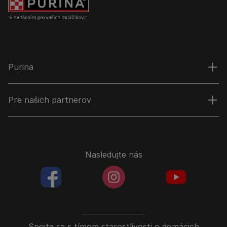
Purina
Pre našich partnerov
Nasledujte nás
facebookColored
instagramColored
youtubeColor
Spojte sa s tímom starostlivosti o domácich