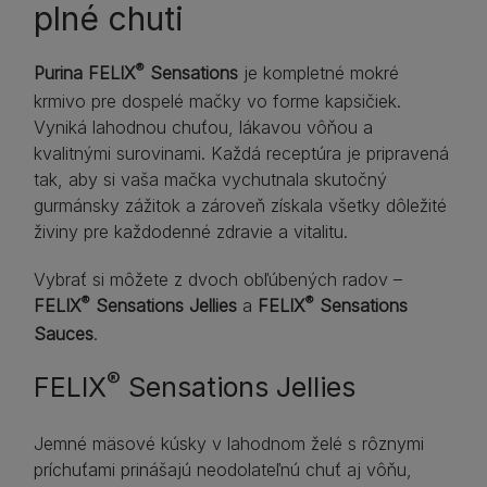
plné chuti
®
Purina FELIX
Sensations
je kompletné mokré
krmivo pre dospelé mačky vo forme kapsičiek.
Vyniká lahodnou chuťou, lákavou vôňou a
kvalitnými surovinami. Každá receptúra je pripravená
tak, aby si vaša mačka vychutnala skutočný
gurmánsky zážitok a zároveň získala všetky dôležité
živiny pre každodenné zdravie a vitalitu.
Vybrať si môžete z dvoch obľúbených radov –
®
®
FELIX
Sensations Jellies
a
FELIX
Sensations
Sauces
.
®
FELIX
Sensations Jellies
Jemné mäsové kúsky v lahodnom želé s rôznymi
príchuťami prinášajú neodolateľnú chuť aj vôňu,