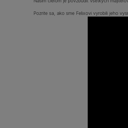
Naším cieľom je povzbudiť všetkých majiteľov
Pozrite sa, ako sme Felixovi vyrobili jeho vysn