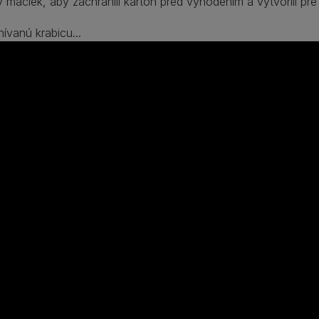
 mačiek, aby zachránili kartón pred vyhodením a vytvorili pre
ívanú krabicu...​