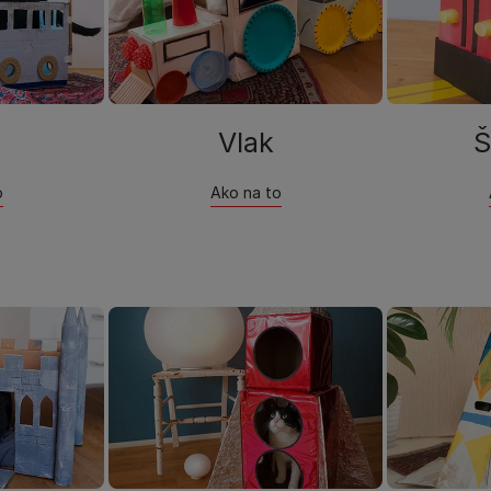
Vlak
Š
o
Ako na to​