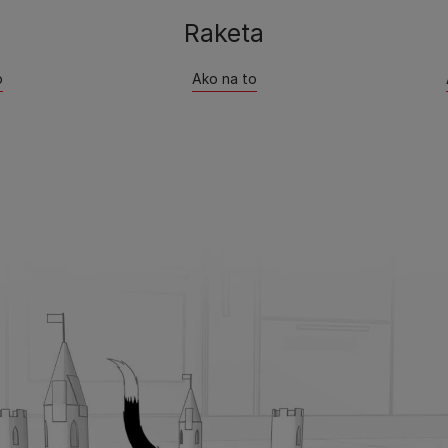
Raketa​
​
Ako na to​