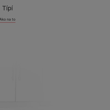
Típí​
Ako na to​