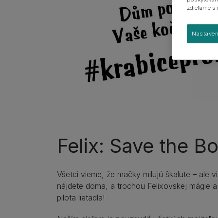
Sprievodca plemenami
Veľké plemená
zdieľame s 
Skupiny plemien
Nastaven
Felix: Save the B
Všetci vieme, že mačky milujú škalute – ale
nájdete doma, a trochou Felixovskej mágie a
pilota lietadla!​