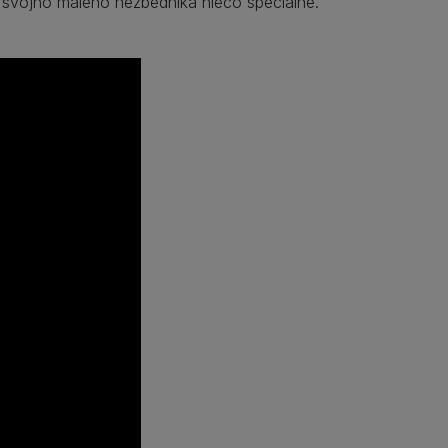
 svojho malého nezbedníka niečo špeciálne.​