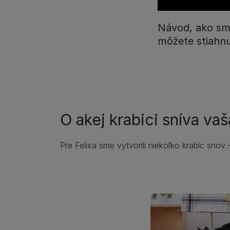
Návod, ako sme 
môžete stiahnuť
O akej krabici sníva vaš
Pre Felixa sme vytvorili niekoľko krabíc snov –