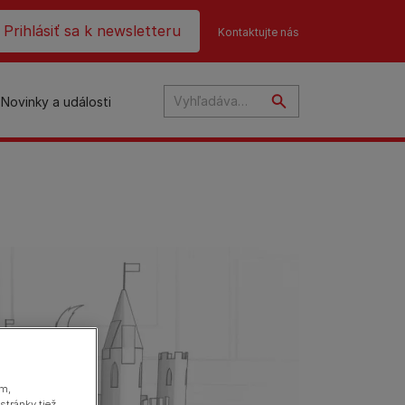
ader top
Prihlásiť sa k newsletteru
Kontaktujte nás
Novinky a události
na
ám,
stránky tiež