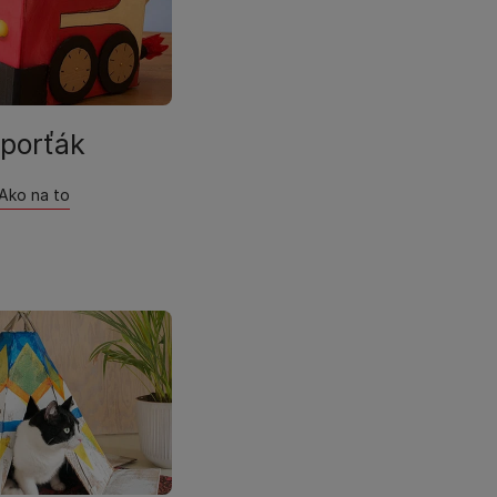
porťák​
Ako na to​