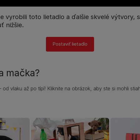
vyrobili toto lietadlo a ďalšie skvelé výtvory, s
 nižšie.​
Postaviť lietadlo​
a mačka?​ ​
 od vlaku až po típí! Kliknite na obrázok, aby ste si mohli stia