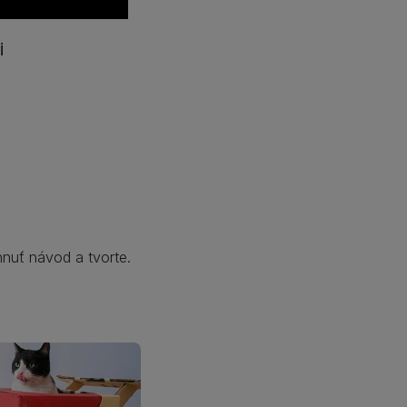
i
hnuť návod a tvorte.​