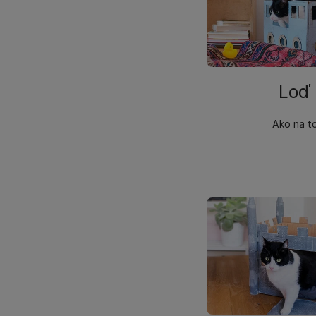
Loď
Ako na t