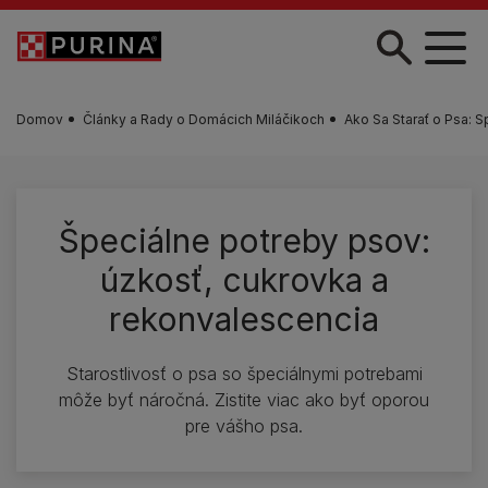
Skočiť na hlavný obsah
Domov
Články a Rady o Domácich Miláčikoch
Ako Sa Starať o Psa: S
Špeciálne potreby psov:
úzkosť, cukrovka a
rekonvalescencia
Starostlivosť o psa so špeciálnymi potrebami
môže byť náročná. Zistite viac ako byť oporou
pre vášho psa.