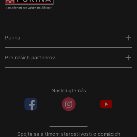
Purina
Pre našich partnerov
Nasledujte nás
facebookColored
instagramColored
youtubeColor
Spojte sa s tímom starostlivosti o domácich