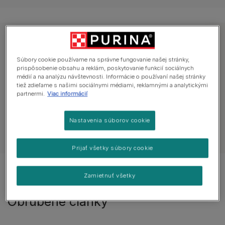
Preskúmajte rady o zdraví psa
Súbory cookie používame na správne fungovanie našej stránky,
prispôsobenie obsahu a reklám, poskytovanie funkcií sociálnych
médií a na analýzu návštevnosti. Informácie o používaní našej stránky
Všetky články o zdraví
Každodenná starostli
tiež zdieľame s našimi sociálnymi médiami, reklamnými a analytickými
partnermi.
Viac informácií
Nastavenia súborov cookie
Zobraziť všetky články o psoch
Prijať všetky súbory cookie
Zobrazené 4 z 4 článkov
Zamietnuť všetky
Obľúbené články