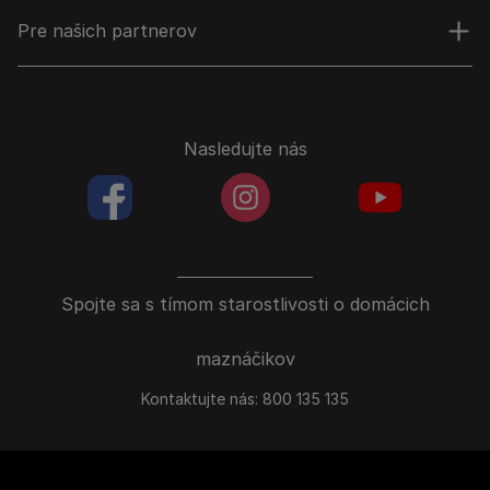
Pre našich partnerov
Nasledujte nás
facebookColored
instagramColored
youtubeColor
Spojte sa s tímom starostlivosti o domácich
maznáčikov
Kontaktujte nás:
800 135 135