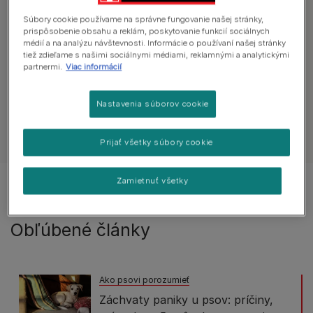
Preskúmajte rady o správaní psa
Súbory cookie používame na správne fungovanie našej stránky,
prispôsobenie obsahu a reklám, poskytovanie funkcií sociálnych
médií a na analýzu návštevnosti. Informácie o používaní našej stránky
tiež zdieľame s našimi sociálnymi médiami, reklamnými a analytickými
Všetky články o správaní
Výcvik
Bež
partnermi.
Viac informácií
Nastavenia súborov cookie
Zobraziť všetky články o psoch
Prijať všetky súbory cookie
Zamietnuť všetky
Zobrazené 1 z 1 článkov
Obľúbené články
Ako psovi porozumieť
Záchvaty paniky u psov: príčiny,