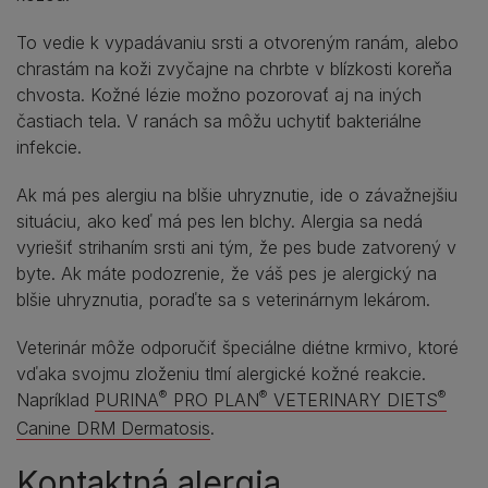
To vedie k vypadávaniu srsti a otvoreným ranám, alebo
chrastám na koži zvyčajne na chrbte v blízkosti koreňa
chvosta. Kožné lézie možno pozorovať aj na iných
častiach tela. V ranách sa môžu uchytiť bakteriálne
infekcie.
Ak má pes alergiu na blšie uhryznutie, ide o závažnejšiu
situáciu, ako keď má pes len blchy. Alergia sa nedá
vyriešiť strihaním srsti ani tým, že pes bude zatvorený v
byte. Ak máte podozrenie, že váš pes je alergický na
blšie uhryznutia, poraďte sa s veterinárnym lekárom.
Veterinár môže odporučiť špeciálne diétne krmivo, ktoré
vďaka svojmu zloženiu tlmí alergické kožné reakcie.
®
®
®
Napríklad
PURINA
PRO PLAN
VETERINARY DIETS
Canine DRM Dermatosis
.
Kontaktná alergia