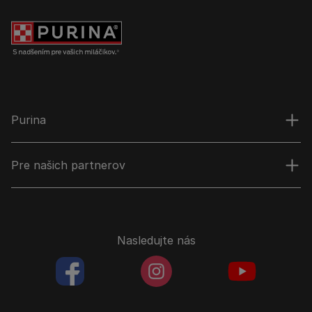
Purina
Pre našich partnerov
Nasledujte nás
facebookColored
instagramColored
youtubeColor