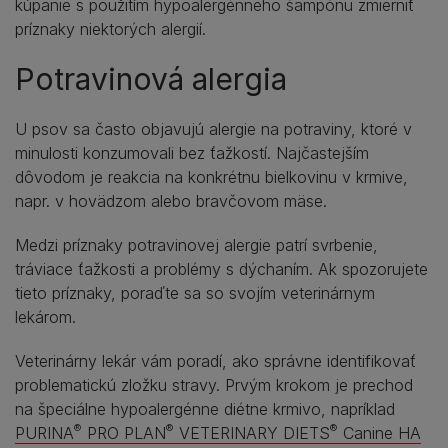
kúpanie s použitím hypoalergénneho šampónu zmierniť
príznaky niektorých alergií.
Potravinová alergia
U psov sa často objavujú alergie na potraviny, ktoré v
minulosti konzumovali bez ťažkostí. Najčastejším
dôvodom je reakcia na konkrétnu bielkovinu v krmive,
napr. v hovädzom alebo bravčovom mäse.
Medzi príznaky potravinovej alergie patrí svrbenie,
tráviace ťažkosti a problémy s dýchaním. Ak spozorujete
tieto príznaky, poraďte sa so svojím veterinárnym
lekárom.
Veterinárny lekár vám poradí, ako správne identifikovať
problematickú zložku stravy. Prvým krokom je prechod
na špeciálne hypoalergénne diétne krmivo, napríklad
®
®
®
PURINA
PRO PLAN
VETERINARY DIETS
Canine HA