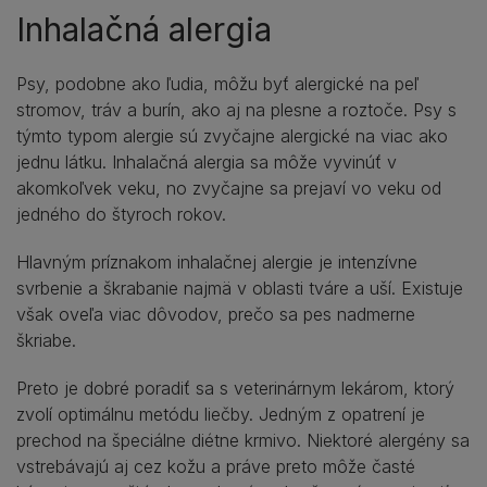
Inhalačná alergia
Psy, podobne ako ľudia, môžu byť alergické na peľ
stromov, tráv a burín, ako aj na plesne a roztoče. Psy s
týmto typom alergie sú zvyčajne alergické na viac ako
jednu látku. Inhalačná alergia sa môže vyvinúť v
akomkoľvek veku, no zvyčajne sa prejaví vo veku od
jedného do štyroch rokov.
Hlavným príznakom inhalačnej alergie je intenzívne
svrbenie a škrabanie najmä v oblasti tváre a uší. Existuje
však oveľa viac dôvodov, prečo sa pes nadmerne
škriabe.
Preto je dobré poradiť sa s veterinárnym lekárom, ktorý
zvolí optimálnu metódu liečby. Jedným z opatrení je
prechod na špeciálne diétne krmivo. Niektoré alergény sa
vstrebávajú aj cez kožu a práve preto môže časté