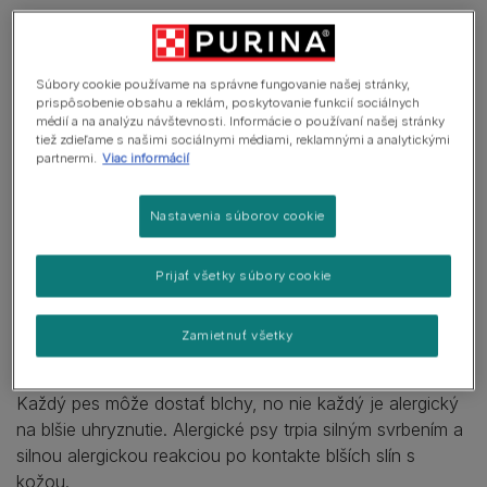
V tomto článku
Súbory cookie používame na správne fungovanie našej stránky,
prispôsobenie obsahu a reklám, poskytovanie funkcií sociálnych
médií a na analýzu návštevnosti. Informácie o používaní našej stránky
Alergia na blšie uhryznutie
tiež zdieľame s našimi sociálnymi médiami, reklamnými a analytickými
partnermi.
Viac informácií
Kontaktná alergia
Inhalačná alergia
Nastavenia súborov cookie
Potravinová alergia
Prijať všetky súbory cookie
Zamietnuť všetky
Alergia na blšie uhryznutie
Každý pes môže dostať blchy, no nie každý je alergický
na blšie uhryznutie. Alergické psy trpia silným svrbením a
silnou alergickou reakciou po kontakte blších slín s
kožou.