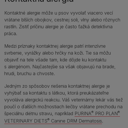
Kontaktné alergie môže u psov vyvolať viacero vecí
vrátane blších obojkov, cestnej soli, vlny alebo rôznych
rastlín. Zistiť príčinu alergie je často ťažká detektívna
práca.
Medzi príznaky kontaktnej alergie patrí intenzívne
svrbenie, vyrážky alebo hrčky na koži. Tie sa môžu
objaviť na tele všade tam, kde dôjde ku kontaktu
s alergénom. Najčastejšie sa však objavujú na brade,
hrudi, bruchu a chvoste.
Jedným zo spôsobov riešenia kontaktnej alergie je
vyhýbať sa kontaktu s látkou, ktorá preukázateľne
vyvoláva alergickú reakciu. Váš veterinárny lekár vás tiež
poučí o ďalších možnostiach liečby vrátane prechodu na
®
®
špeciálnu diétnu stravu, napríklad
PURINA
PRO PLAN
®
VETERINARY DIETS
Canine DRM Dermatosis
.