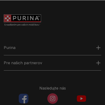
Purina
Pre našich partnerov
Nasledujte nás
facebookColored
instagramColored
youtubeColor