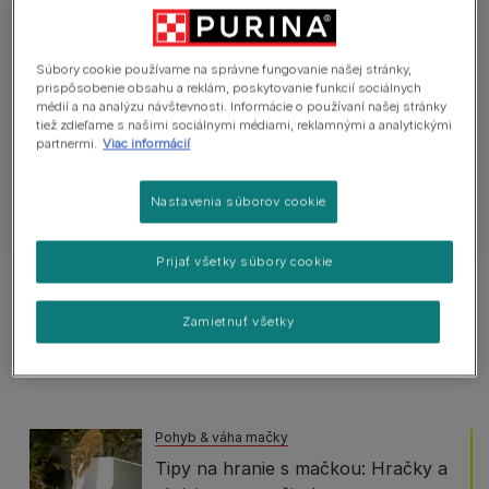
Preskúmajte zdravotné rady
Súbory cookie používame na správne fungovanie našej stránky,
prispôsobenie obsahu a reklám, poskytovanie funkcií sociálnych
Všetky články o zdraví
Koža, srsť a uši
médií a na analýzu návštevnosti. Informácie o používaní našej stránky
tiež zdieľame s našimi sociálnymi médiami, reklamnými a analytickými
partnermi.
Viac informácií
Nastavenia súborov cookie
Zobraziť všetky články o mačkách
Prijať všetky súbory cookie
Zobrazené 2 z 2 článkov
Zamietnuť všetky
Obľúbené články
Pohyb & váha mačky
Tipy na hranie s mačkou: Hračky a