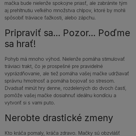
mačka bude nielenže spokojne priasť, ale zabránite tým
aj prehltnutiu veľkého množstva chlpov, ktoré by mohli
spôsobiť tráviace ťažkosti, alebo zápchu.
Pripraviť sa... Pozor... Poďme
sa hrať!
Pohyb má mnoho výhod. Nielenže pomáha stimulovať
tráviaci trakt, čo je prospešné pre pravidelné
vyprázdňovanie, ale tiež pomáha vašej mačke udržiavať
správnu hmotnosť a pomáha bojovať so stresom.
Dvadsať minút hry denne, rozdelených do dvoch častí,
pomôže vašej mačke dosiahnuť ideálnu kondíciu a
vytvoriť si s vami puto.
Nerobte drastické zmeny
Kto kráča pomaly, kráča zdravo. Mačky sú obzvlášť