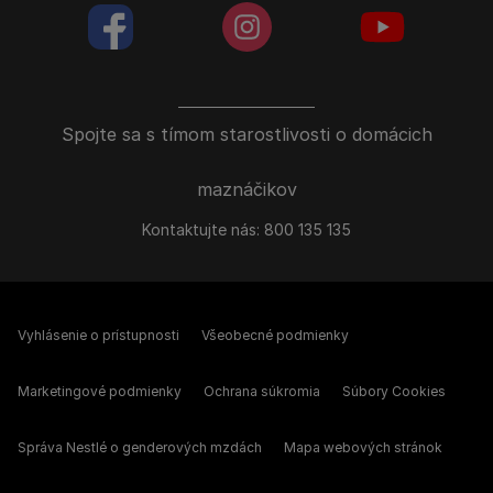
facebookColored
instagramColored
youtubeColor
Spojte sa s tímom starostlivosti o domácich
maznáčikov
Kontaktujte nás:
800 135 135
Vyhlásenie o prístupnosti
Všeobecné podmienky
Marketingové podmienky
Ochrana súkromia
Súbory Cookies
Správa Nestlé o genderových mzdách
Mapa webových stránok