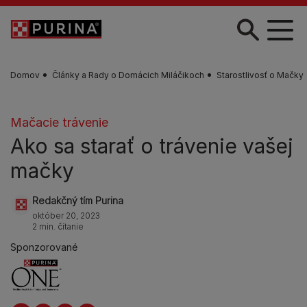
Skočiť na hlavný obsah
Domov
Články a Rady o Domácich Miláčikoch
Starostlivosť o Mačky
Mačacie trávenie
Ako sa starať o trávenie vašej
mačky
Redakčný tím Purina
október 20, 2023
2 min. čítanie
Sponzorované