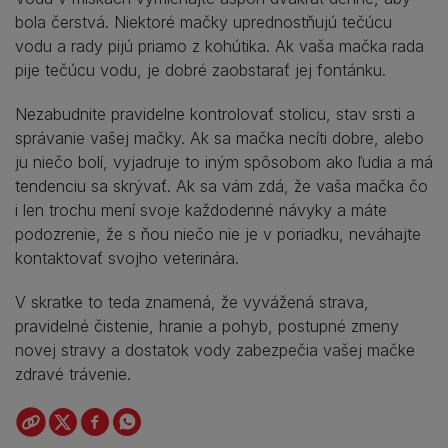
bola čerstvá. Niektoré mačky uprednostňujú tečúcu
vodu a rady pijú priamo z kohútika. Ak vaša mačka rada
pije tečúcu vodu, je dobré zaobstarať jej fontánku.
Nezabudnite pravidelne kontrolovať stolicu, stav srsti a
správanie vašej mačky. Ak sa mačka necíti dobre, alebo
ju niečo bolí, vyjadruje to iným spôsobom ako ľudia a má
tendenciu sa skrývať. Ak sa vám zdá, že vaša mačka čo
i len trochu mení svoje každodenné návyky a máte
podozrenie, že s ňou niečo nie je v poriadku, neváhajte
kontaktovať svojho veterinára.
V skratke to teda znamená, že vyvážená strava,
pravidelné čistenie, hranie a pohyb, postupné zmeny
novej stravy a dostatok vody zabezpečia vašej mačke
zdravé trávenie.