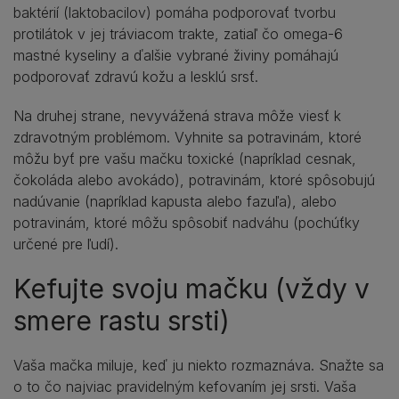
baktérií (laktobacilov) pomáha podporovať tvorbu
protilátok v jej tráviacom trakte, zatiaľ čo omega-6
mastné kyseliny a ďalšie vybrané živiny pomáhajú
podporovať zdravú kožu a lesklú srsť.
Na druhej strane, nevyvážená strava môže viesť k
zdravotným problémom. Vyhnite sa potravinám, ktoré
môžu byť pre vašu mačku toxické (napríklad cesnak,
čokoláda alebo avokádo), potravinám, ktoré spôsobujú
nadúvanie (napríklad kapusta alebo fazuľa), alebo
potravinám, ktoré môžu spôsobiť nadváhu (pochúťky
určené pre ľudí).
Kefujte svoju mačku (vždy v
smere rastu srsti)
Vaša mačka miluje, keď ju niekto rozmaznáva. Snažte sa
o to čo najviac pravidelným kefovaním jej srsti. Vaša