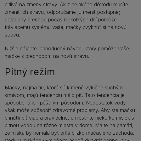
citlivé na zmeny stravy. Ak z nejakého dôvodu musíte
zmeniť ich stravu, odporúčame ju meniť postupne;
postupný prechod počas niekoľkých dní pomôže
tráviacemu systému vašej mačky zvyknúť si na novú
stravu.
Nižšie nájdete jednoduchý návod, ktorý pomôže vašej
mačke s prechodom na novú stravu.
Pitný režim
Mačky, najmä tie, ktoré sú kŕmené výlučne suchým
krmivom, majú tendenciu málo piť. Táto tendencia je
spôsobená ich púštnym pôvodom. Nedostatok vody
však môže spôsobiť zdravotné problémy. Aby ste mačku
prinútili piť viac a pravidelne, umiestnite niekoľko misiek s
pitnou vodou na rôzne miesta v dome. Majte na pamäti,
že miska by nemala byť príliš blízko mačacieho záchoda.
Vodu v miskách vymieňajte aspoň dvakrát denne, aby