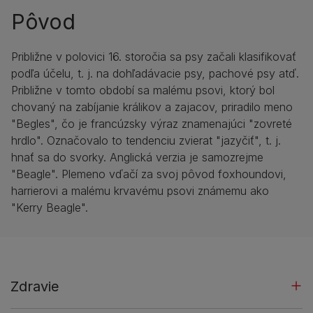
Pôvod
Približne v polovici 16. storočia sa psy začali klasifikovať
podľa účelu, t. j. na dohľadávacie psy, pachové psy atď.
Približne v tomto období sa malému psovi, ktorý bol
chovaný na zabíjanie králikov a zajacov, priradilo meno
"Begles", čo je francúzsky výraz znamenajúci "zovreté
hrdlo". Označovalo to tendenciu zvierat "jazyčiť", t. j.
hnať sa do svorky. Anglická verzia je samozrejme
"Beagle". Plemeno vďačí za svoj pôvod foxhoundovi,
harrierovi a malému krvavému psovi známemu ako
"Kerry Beagle".
Zdravie