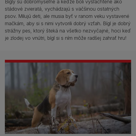
Bígly sú dobromyseľné a keďže boli vyšľachtené ako
stádové zvieratá, vychádzajú s väčšinou ostatných
psov. Milujú deti, ale musia byť v ranom veku vystavené
mačkám, aby si s nimi vytvorili dobrý vzťah. Bígl je dobrý
strážny pes, ktorý šteká na všetko nezvyčajné, hoci keď
je zlodej vo vnútri, bígl si s ním môže radšej zahrať hru!