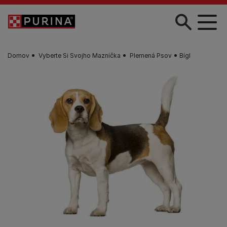
Skočiť na hlavný obsah
Domov
Vyberte Si Svojho Mazníčka
Plemená Psov
Bígl