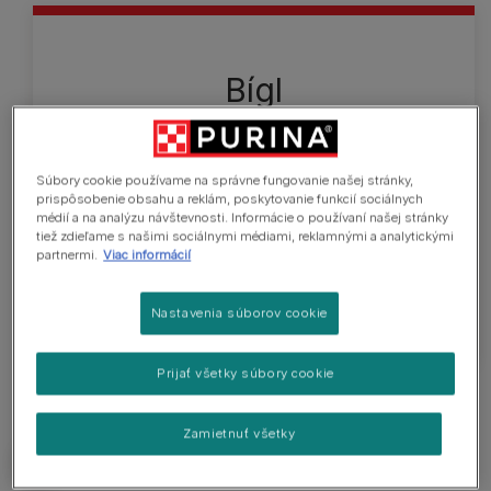
Bígl
Tieto robustné a odvážne malé psy majú milý
výraz a sú kompaktné a atletické. Majú krátku srsť,
Súbory cookie používame na správne fungovanie našej stránky,
ktorá je hustá a odolná voči poveternostným
prispôsobenie obsahu a reklám, poskytovanie funkcií sociálnych
vplyvom a vyskytuje sa v rôznych farbách a
médií a na analýzu návštevnosti. Informácie o používaní našej stránky
vzoroch (podrobnosti nájdete v štandarde
tiež zdieľame s našimi sociálnymi médiami, reklamnými a analytickými
partnermi.
Viac informácií
plemena). Merajú 33 - 40 cm a vážia približne 10 -
11 kg.
Nastavenia súborov cookie
Prijať všetky súbory cookie
Zamietnuť všetky