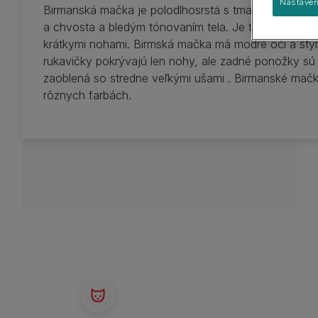
Sprievodca plemenami
Nastaven
Veľké plemená
Birmanská mačka je polodlhosrstá s tmavším sfarbení
Skupiny plemien
a chvosta a bledým tónovaním tela. Je to veľká ma
krátkymi nohami. Birmská mačka má modré oči a štyri
rukavičky pokrývajú len nohy, ale zadné ponožky sú d
zaoblená so stredne veľkými ušami . Birmanské mač
rôznych farbách.