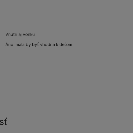
Vnútri aj vonku
Áno, mala by byť vhodná k deťom
sť