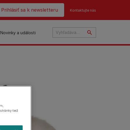
ader top
Prihlásiť sa k newsletteru
Kontaktujte nás
Novinky a události
na
ám,
stránky tiež