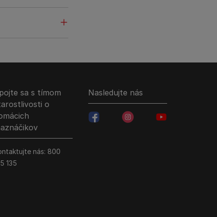
pojte sa s tímom
Nasledujte nás
tarostlivosti o
omácich
facebookColored
instagramColored
youtubeColored
aznáčikov
ontaktujte nás:
800
35 135