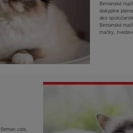
Birmanské mačk
láskyplné plem
ako spoločensk
Birmanské mačky
mačky, zvedavé 
f Birman cats,