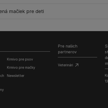
ená mačiek pre deti
Pre našich
S
partnerov
s
d
Krmivo pre psov
m
Veterinári
Krmivo pre mačky
K
ich
Newsletter
1
iny