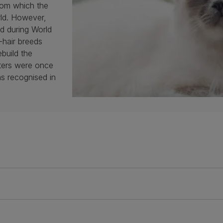
rom which the
rld. However,
d during World
-hair breeds
ebuild the
tters were once
s recognised in