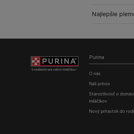
Najlepšie plem
Purina
O nás
Náš prínos
Starostlivosť o domác
miláčikov
Nový prírastok do rod