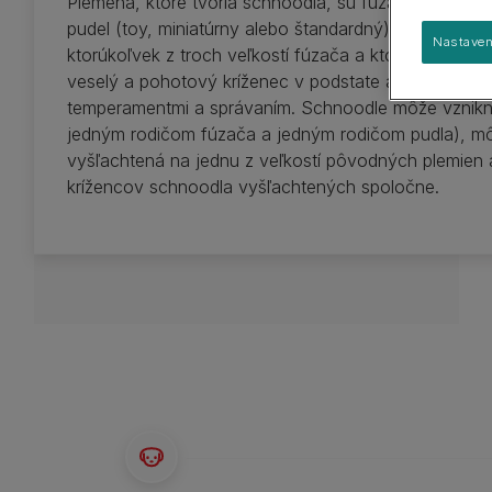
Plemená, ktoré tvoria schnoodla, sú fúzač (miniatúrn
Sprievodca plemenami
Veľké plemená
pudel (toy, miniatúrny alebo štandardný). Vzhľadom 
Skupiny plemien
Nastaven
ktorúkoľvek z troch veľkostí fúzača a ktorúkoľvek z t
veselý a pohotový kríženec v podstate akejkoľvek ve
temperamentmi a správaním. Schnoodle môže vzniknú
jedným rodičom fúzača a jedným rodičom pudla), m
vyšľachtená na jednu z veľkostí pôvodných plemien 
krížencov schnoodla vyšľachtených spoločne.