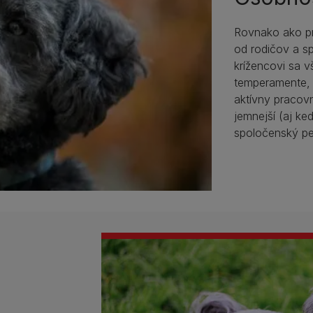
Rovnako ako pr
od rodičov a s
krížencovi sa v
temperamente, p
aktívny pracov
jemnejší (aj keď
spoločenský pe