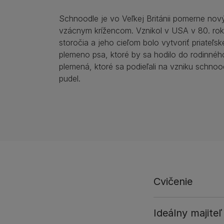
Schnoodle je vo Veľkej Británii pomerne nov
vzácnym krížencom. Vznikol v USA v 80. ro
storočia a jeho cieľom bolo vytvoriť priateľs
plemeno psa, ktoré by sa hodilo do rodinnéh
plemená, ktoré sa podieľali na vzniku schnoo
pudel.
Cvičenie
Ideálny majiteľ