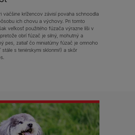
i väčšine krížencov závisí povaha schnoodla
pôsobu ich chovu a výchovy. Pri tomto
šak veľkosť použitého fúzača výrazne líši v
retože obrí fúzač je silný, mohutný a
ný pes, zatiaľ čo miniatúrny fúzač je omnoho
 stále s teriérskymi sklonmi!) a skôr
s.