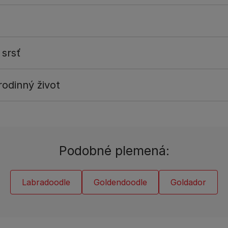
 srsť
odinný život
Podobné plemená:
Labradoodle
Goldendoodle
Goldador