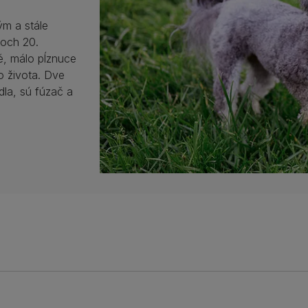
ým a stále
koch 20.
ké, málo pĺznuce
o života. Dve
dla, sú fúzač a