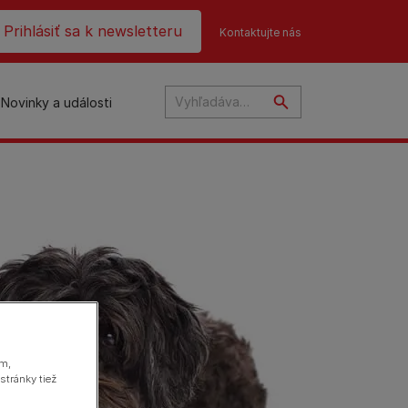
ader top
Prihlásiť sa k newsletteru
Kontaktujte nás
Novinky a události
na
ám,
stránky tiež