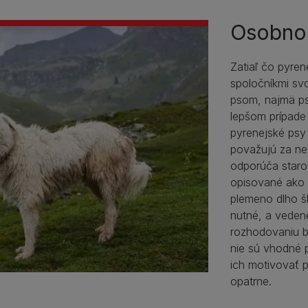
Osobno
Zatiaľ čo pyren
spoločníkmi svo
psom, najmä ps
lepšom prípade
pyrenejské psy
považujú za ne
odporúča staros
opisované ako s
plemeno dlho š
nutné, a veden
rozhodovaniu b
nie sú vhodné p
ich motivovať p
opatrne.