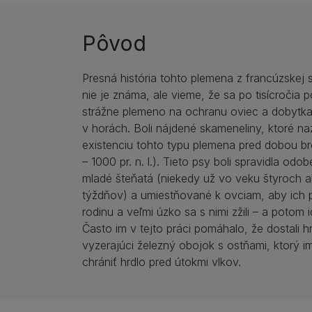
Pôvod
Presná história tohto plemena z francúzskej s
nie je známa, ale vieme, že sa po tisícročia 
strážne plemeno na ochranu oviec a dobytk
v horách. Boli nájdené skameneliny, ktoré n
existenciu tohto typu plemena pred dobou b
– 1000 pr. n. l.). Tieto psy boli spravidla odo
mladé šteňatá (niekedy už vo veku štyroch al
týždňov) a umiestňované k ovciam, aby ich 
rodinu a veľmi úzko sa s nimi zžili – a potom ic
Často im v tejto práci pomáhalo, že dostali 
vyzerajúci železný obojok s ostňami, ktorý 
chrániť hrdlo pred útokmi vlkov.