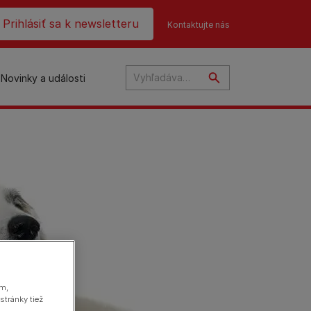
ader top
Prihlásiť sa k newsletteru
Kontaktujte nás
Novinky a události
na
ám,
stránky tiež