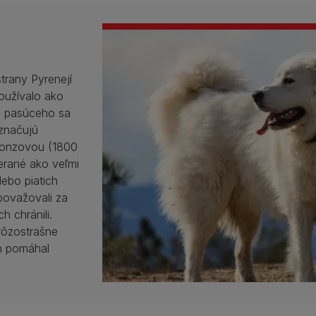
trany Pyrenejí
používalo ako
a pasúceho sa
aznačujú
ronzovou (1800
berané ako veľmi
ebo piatich
považovali za
h chránili.
hrôzostrašne
im pomáhal