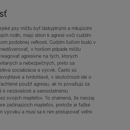
sť
ejské psy môžu byť láskyplnými a milujúcimi
jich rodín, majú sklon k agresii voči cudzím
om podobnej veľkosti. Cudzím ľuďom budú v
 nedôverovať, v horšom prípade môžu
 reagovať agresívne na tých, ktorých
vítaných a nebezpečných, preto sa
tlivá socializácia a výcvik. Často sú
vojhlavé a tvrdohlavé, v skutočnosti ide o
ľachtené použiť agresiu, ak to považujú za
é k nezávislosti a samostatnému
ez svojich majiteľov. To znamená, že naozaj
re začínajúcich majiteľov, pretože je ťažké
ri výcviku a musí sa k nim pristupovať veľmi