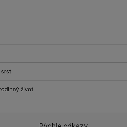
 srsť
odinný život
Rýchle odkazy