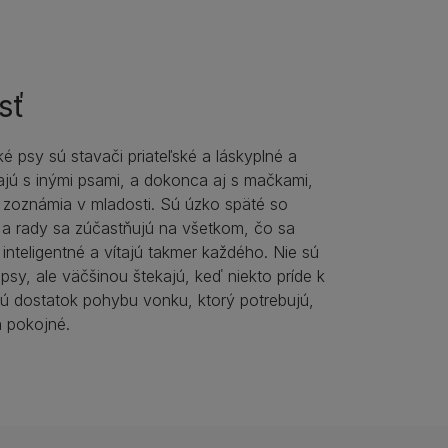
sť
 psy sú stavači priateľské a láskyplné a
jú s inými psami, a dokonca aj s mačkami,
i zoznámia v mladosti. Sú úzko späté so
 a rady sa zúčastňujú na všetkom, čo sa
, inteligentné a vítajú takmer každého. Nie sú
 psy, ale väčšinou štekajú, keď niekto príde k
ú dostatok pohybu vonku, ktorý potrebujú,
 pokojné.