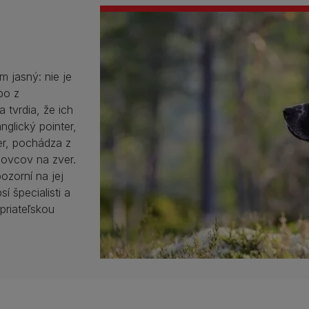
 jasný: nie je
bo z
a tvrdia, že ich
anglický pointer,
ter, pochádza z
lovcov na zver.
ozorní na jej
í špecialisti a
priateľskou