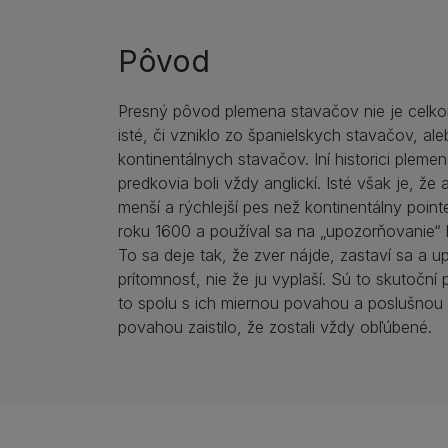
Pôvod
Presný pôvod plemena stavačov nie je celkom
isté, či vzniklo zo španielskych stavačov, ale
kontinentálnych stavačov. Iní historici plemen
predkovia boli vždy anglickí. Isté však je, že 
menší a rýchlejší pes než kontinentálny poin
roku 1600 a používal sa na „upozorňovanie“ 
To sa deje tak, že zver nájde, zastaví sa a up
prítomnosť, nie že ju vyplaší. Sú to skutoční ps
to spolu s ich miernou povahou a poslušnou 
povahou zaistilo, že zostali vždy obľúbené.