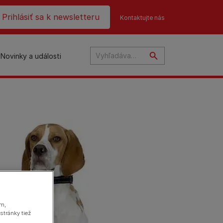
ader top
Prihlásiť sa k newsletteru
Kontaktujte nás
Novinky a události
na
ám,
stránky tiež