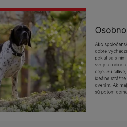
Osobno
Ako spoločenské
dobre vychádza
pokiaľ sa s nim
svojou rodinou
deje. Sú citlivé
ideálne strážne
dverám. Ak maj
sú potom doma