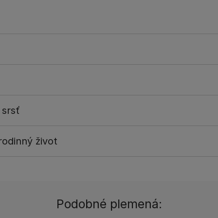
 srsť
odinný život
Podobné plemená: