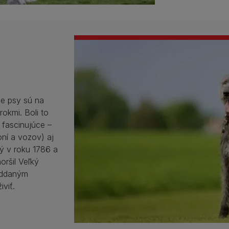
ie psy sú na
okmi. Boli to
a fascinujúce –
oní a vozov) aj
tý v roku 1786 a
oršil Veľký
oddaným
viť.