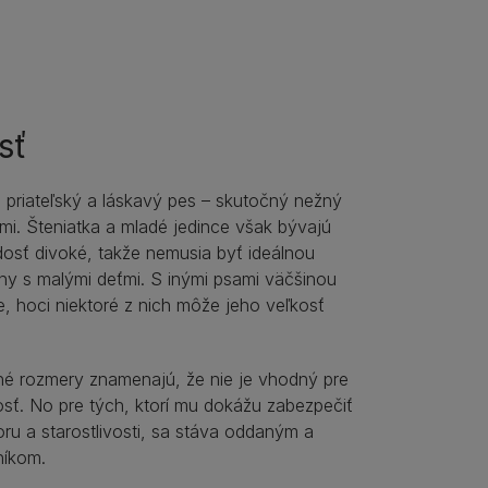
sť
e priateľský a láskavý pes – skutočný nežný
mi. Šteniatka a mladé jedince však bývajú
dosť divoké, takže nemusia byť ideálnou
iny s malými deťmi. S inými psami väčšinou
, hoci niektoré z nich môže jeho veľkosť
é rozmery znamenajú, že nie je vhodný pre
ť. No pre tých, ktorí mu dokážu zabezpečiť
oru a starostlivosti, sa stáva oddaným a
níkom.