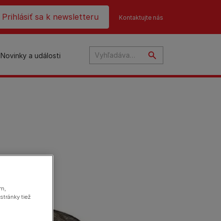
ader top
Prihlásiť sa k newsletteru
Kontaktujte nás
Novinky a události
na
ám,
stránky tiež