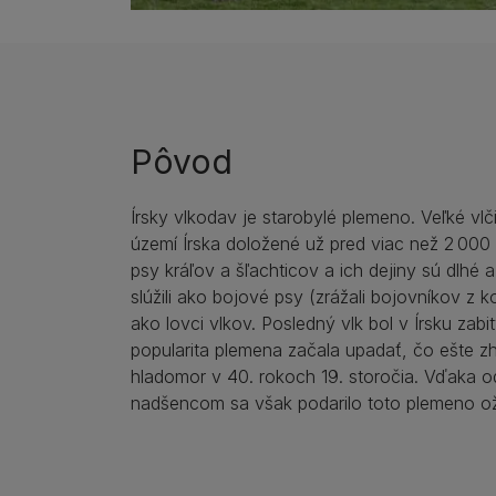
Pôvod
Írsky vlkodav je starobylé plemeno. Veľké vlč
území Írska doložené už pred viac než 2 000 r
psy kráľov a šľachticov a ich dejiny sú dlhé 
slúžili ako bojové psy (zrážali bojovníkov z k
ako lovci vlkov. Posledný vlk bol v Írsku zabi
popularita plemena začala upadať, čo ešte zh
hladomor v 40. rokoch 19. storočia. Vďaka 
nadšencom sa však podarilo toto plemeno oži