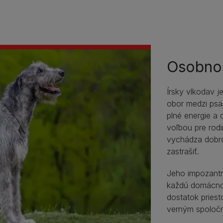
Osobno
Írsky vlkodav j
obor medzi psa
plné energie a 
voľbou pre rod
vychádza dobre
zastrašiť.
Jeho impozantn
každú domácnos
dostatok priest
verným spoloč