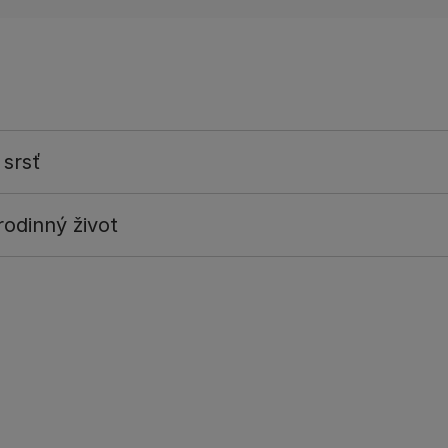
 srsť
odinný život