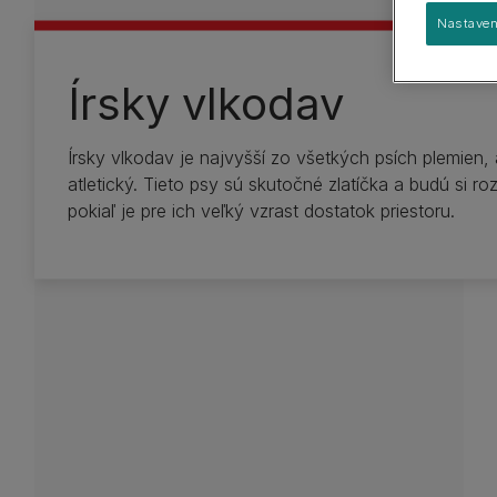
Sprievodca plemenami
Veľké plemená
Nastaven
Skupiny plemien
Írsky vlkodav
Írsky vlkodav je najvyšší zo všetkých psích plemien, a
atletický. Tieto psy sú skutočné zlatíčka a budú si ro
pokiaľ je pre ich veľký vzrast dostatok priestoru.