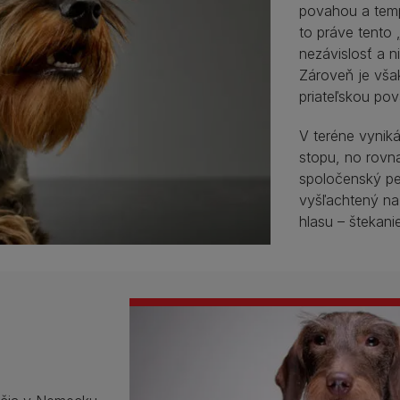
povahou a temp
to práve tento 
nezávislosť a n
Zároveň je vša
priateľskou po
V teréne vyni
stopu, no rovna
spoločenský p
vyšľachtený na
hlasu – štekani