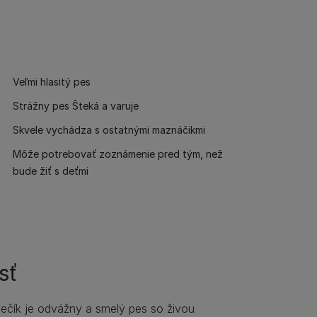
Veľmi hlasitý pes
Strážny pes Šteká a varuje
Skvele vychádza s ostatnými maznáčikmi
Môže potrebovať zoznámenie pred tým, než
bude žiť s deťmi
sť
večík je odvážny a smelý pes so živou