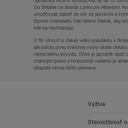
Jazvečíky možno vystopovať až do 15. stor
Do Británie sa dostali s princom Albertom. K
umožňovali zaliezť do nôr za jazvecmi a in
žijúcimi zvieratami, kde hlasno štekali, aby po
kde sa nachádzajú.
V 19. storočí si získali veľkú popularitu v Britá
ale počas prvej svetovej vojny stratili obľubu
nemeckému pôvodu. Dnes je jazvečík opäť 
rodinným psom a hrubosrstá varianta je atrak
strapatá verzia tohto plemena.
Výživa
Starostlivosť o