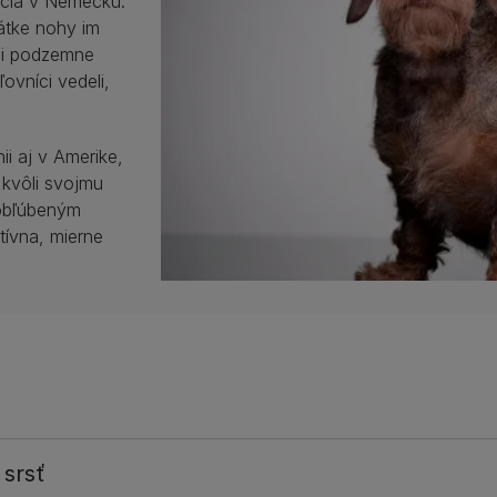
očia v Nemecku.
rátke nohy im
ými podzemne
ľovníci vedeli,
nii aj v Amerike,
 kvôli svojmu
obľúbeným
tívna, mierne
 srsť