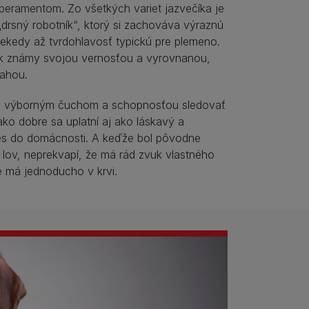
eramentom. Zo všetkých variet jazvečíka je
„drsný robotník“, ktorý si zachováva výraznú
iekedy až tvrdohlavosť typickú pre plemeno.
k známy svojou vernosťou a vyrovnanou,
vahou.
ká výborným čuchom a schopnosťou sledovať
ko dobre sa uplatní aj ako láskavý a
es do domácnosti. A keďže bol pôvodne
 lov, neprekvapí, že má rád zvuk vlastného
e má jednoducho v krvi.