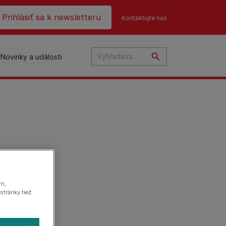
ader top
Prihlásiť sa k newsletteru
Kontaktujte nás
Novinky a události
na
ám,
stránky tiež