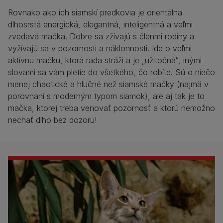
Rovnako ako ich siamskí predkovia je orientálna
dlhosrstá energická, elegantná, inteligentná a veľmi
zvedavá mačka. Dobre sa zžívajú s členmi rodiny a
vyžívajú sa v pozornosti a náklonnosti. Ide o veľmi
aktívnu mačku, ktorá rada stráži a je „užitočná“, inými
slovami sa vám pletie do všetkého, čo robíte. Sú o niečo
menej chaotické a hlučné než siamské mačky (najmä v
porovnaní s moderným typom siamok), ale aj tak je to
mačka, ktorej treba venovať pozornosť a ktorú nemožno
nechať dlho bez dozoru!