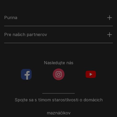
Purina
Pre našich partnerov
Nasledujte nás
facebookColored
instagramColored
youtubeColor
Spojte sa s tímom starostlivosti o domácich
maznáčikov