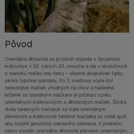
Pôvod
Orientálna dlhosrstá sa prvýkrát objavila v Spojenom
kráľovstve v 50. rokoch 20. storočia a ide v skutočnosti
o siamskú mačku inej farby – vlastne akejkoľvek farby
okrem typickej siamskej. Po 2. svetovej vojne bol
nedostatok mačiek vhodných na chov a následné
kríženie so siamskými mačkami je príčinou vzniku
orientálnych krátkosrstých a dlhosrstých mačiek. Široká
škála farebných mačiatok sa stala orientálnym
plemenom a krátkosrsté farebné mačiatka sa vrátili späť,
aby rozšírili genofond siamského plemena. V priebehu
rokov zostalo orientálne dlhosrsté plemeno umierneným,