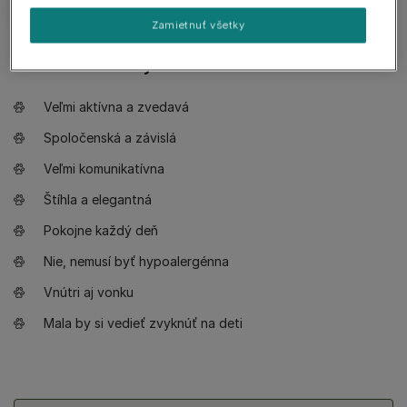
Zamietnuť všetky
Čo je treba vedieť
Veľmi aktívna a zvedavá
Spoločenská a závislá
Veľmi komunikatívna
Štíhla a elegantná
Pokojne každý deň
Nie, nemusí byť hypoalergénna
Vnútri aj vonku
Mala by si vedieť zvyknúť na deti