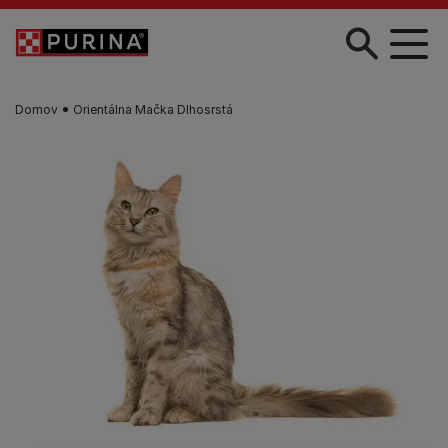
Skočiť na hlavný obsah
Domov
Orientálna Mačka Dlhosrstá