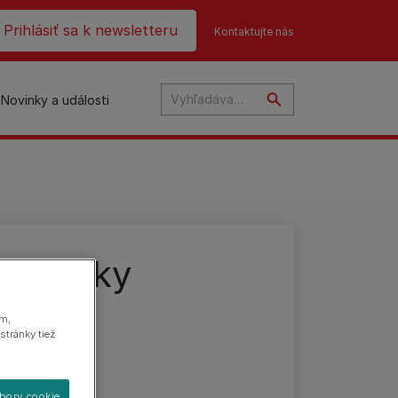
ader top
Prihlásiť sa k newsletteru
Kontaktujte nás
Novinky a události
re mačky
na
ám,
a tlačidlo:
stránky tiež
úbory cookie