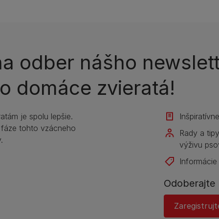
 na odber nášho newslet
i o domáce zvieratá!
tám je spolu lepšie.
Inšpiratívn
 fáze tohto vzácneho
Rady a tip
.
výživu pso
Informácie
Odoberajte 
Zaregistrujt