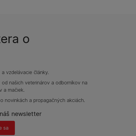
tera o
e a vzdelávacie články.
y od našich veterinárov a odborníkov na
v a mačiek.
 o novinkách a propagačných akciách.
náš newsletter
e sa