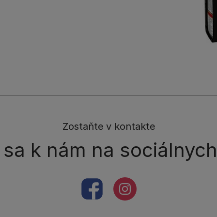
Zostaňte v kontakte
e sa k nám na sociálnych
facebookColored
instagramColored