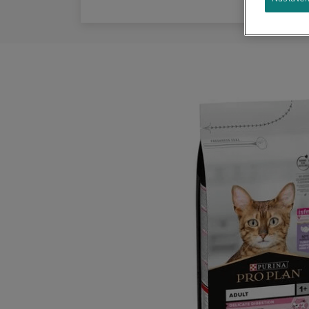
Sprievodca plemenami
Veľké plemená
Skupiny plemien