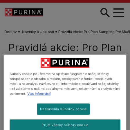
Skočiť na hlavný obsah
Domov
Novinky a Udalosti
Pravidlá Akcie: Pro Plan Sampling Pre Mač
Pravidlá akcie: Pro Plan
sampling pre mačky
Akcia už skončila – ďakujeme, že ste boli pri tom!
Súbory cookie používame na správne fungovanie našej stránky,
prispôsobenie obsahu a reklám, poskytovanie funkcií sociálnych
Sledujte nás, aby vám nič ďalšie neuniklo.
médií a na analýzu návštevnosti. Informácie o používaní našej stránky
tiež zdieľame s našimi sociálnymi médiami, reklamnými a analytickými
®
NOVINKY A AKCIE PURINA
partnermi.
Viac informácií
Nastavenia súborov cookie
Prijať všetky súbory cookie