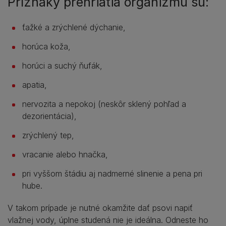
Príznaky prehriatia organizmu sú:
ťažké a zrýchlené dýchanie,
horúca koža,
horúci a suchý ňufák,
apatia,
nervozita a nepokoj (neskôr sklený pohľad a
dezorientácia),
zrýchlený tep,
vracanie alebo hnačka,
pri vyššom štádiu aj nadmerné slinenie a pena pri
hube.
V takom prípade je nutné okamžite dať psovi napiť
vlažnej vody, úplne studená nie je ideálna. Odneste ho