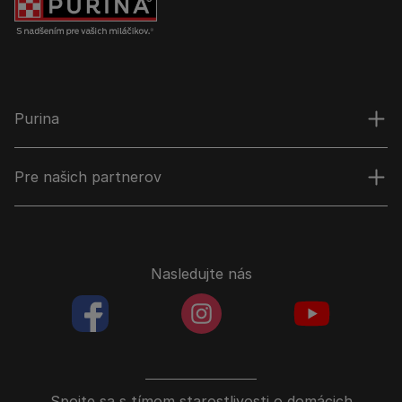
Purina
Pre našich partnerov
Nasledujte nás
facebookColored
instagramColored
youtubeColor
Spojte sa s tímom starostlivosti o domácich