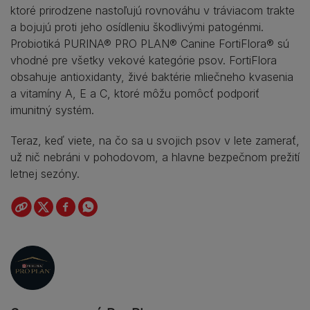
ktoré prirodzene nastoľujú rovnováhu v tráviacom trakte
a bojujú proti jeho osídleniu škodlivými patogénmi.
Probiotiká ​PURINA® PRO PLAN® Canine FortiFlora® sú
vhodné pre všetky vekové kategórie psov. FortiFlora
obsahuje antioxidanty, živé baktérie mliečneho kvasenia
a vitamíny A, E a C, ktoré môžu pomôcť podporiť
imunitný systém.
Teraz, keď viete, na čo sa u svojich psov v lete zamerať,
už nič nebráni v pohodovom, a hlavne bezpečnom prežití
letnej sezóny.