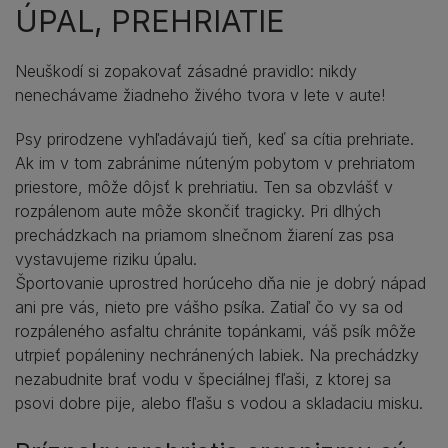
ÚPAL, PREHRIATIE
Neuškodí si zopakovať zásadné pravidlo: nikdy
nenechávame žiadneho živého tvora v lete v aute!
Psy prirodzene vyhľadávajú tieň, keď sa cítia prehriate.
Ak im v tom zabránime núteným pobytom v prehriatom
priestore, môže dôjsť k prehriatiu. Ten sa obzvlášť v
rozpálenom aute môže skončiť tragicky. Pri dlhých
prechádzkach na priamom slnečnom žiarení zas psa
vystavujeme riziku úpalu.
Športovanie uprostred horúceho dňa nie je dobrý nápad
ani pre vás, nieto pre vášho psíka. Zatiaľ čo vy sa od
rozpáleného asfaltu chránite topánkami, váš psík môže
utrpieť popáleniny nechránených labiek. Na prechádzky
nezabudnite brať vodu v špeciálnej fľaši, z ktorej sa
psovi dobre pije, alebo fľašu s vodou a skladaciu misku.