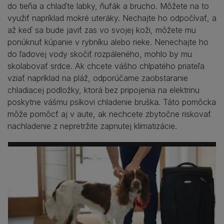
do tieňa a chlaďte labky, ňufák a brucho. Môžete na to
využiť napríklad mokré uteráky. Nechajte ho odpočívať, a
až keď sa bude javiť zas vo svojej koži, môžete mu
ponúknuť kúpanie v rybníku alebo rieke. Nenechajte ho
do ľadovej vody skočiť rozpáleného, mohlo by mu
skolabovať srdce. Ak chcete vášho chlpatého priateľa
vziať napríklad na pláž, odporúčame zaobstaranie
chladiacej podložky, ktorá bez pripojenia na elektrinu
poskytne vášmu psíkovi chladenie bruška. Táto pomôcka
môže pomôcť aj v aute, ak nechcete zbytočne riskovať
nachladenie z nepretržite zapnutej klimatizácie.