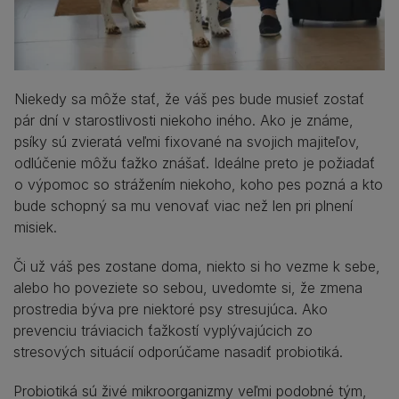
Niekedy sa môže stať, že váš pes bude musieť zostať
pár dní v starostlivosti niekoho iného. Ako je známe,
psíky sú zvieratá veľmi fixované na svojich majiteľov,
odlúčenie môžu ťažko znášať. Ideálne preto je požiadať
o výpomoc so strážením niekoho, koho pes pozná a kto
bude schopný sa mu venovať viac než len pri plnení
misiek.
Či už váš pes zostane doma, niekto si ho vezme k sebe,
alebo ho poveziete so sebou, uvedomte si, že zmena
prostredia býva pre niektoré psy stresujúca. Ako
prevenciu tráviacich ťažkostí vyplývajúcich zo
stresových situácií odporúčame nasadiť probiotiká.
Probiotiká sú živé mikroorganizmy veľmi podobné tým,