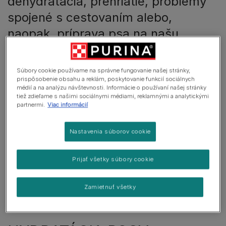
dehydratácia, prehriatie, problémy
spojené s cestovaním alebo,
naopak, príprava psa na našu
neprítomnosť v čase dovoleniek – to
všetko sú témy, ktoré by vás mali
Súbory cookie používame na správne fungovanie našej stránky,
zaujímať.
prispôsobenie obsahu a reklám, poskytovanie funkcií sociálnych
médií a na analýzu návštevnosti. Informácie o používaní našej stránky
tiež zdieľame s našimi sociálnymi médiami, reklamnými a analytickými
partnermi.
Viac informácií
V tomto článku
Nastavenia súborov cookie
HYDRATÁCIA PSOV
Prijať všetky súbory cookie
ÚPAL, PREHRIATIE
Príznaky prehriatia organizmu sú:
Zamietnuť všetky