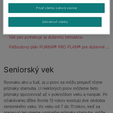
Seniorský vek
Prijať všetky súbory cookie
Ako prepočítať vek psa na ľudský vek?
Zamietnuť všetky
Podporujte jeho aktivitu a dobrú kondíciu
Váš pes potrebuje aj duševnú stimuláciu
Päťbodový plán PURINA® PRO PLAN® pre duševné zdravie psov
Seniorský vek
Rovnako ako u ľudí, aj u psov sa môžu prejaviť rôzne
príznaky starnutia. U niektorých psov môžeme tieto
príznaky spozorovať až v pokročilom veku a naopak. Pri
očakávanej dĺžke života 13 rokov existujú dve obdobia
seniorského veku. Vo veku od 7 do 11 rokov, keď sa
prejavujú len mierne vonkajšie príznaky starnutia, môže