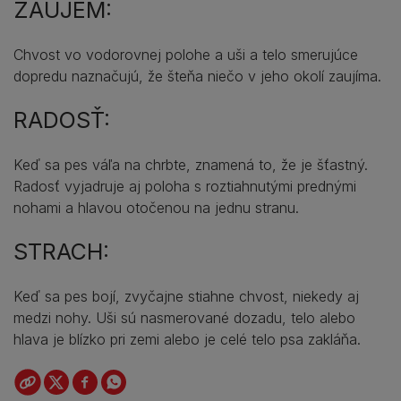
ZÁUJEM:
Chvost vo vodorovnej polohe a uši a telo smerujúce
dopredu naznačujú, že šteňa niečo v jeho okolí zaujíma.
RADOSŤ:
Keď sa pes váľa na chrbte, znamená to, že je šťastný.
Radosť vyjadruje aj poloha s roztiahnutými prednými
nohami a hlavou otočenou na jednu stranu.
STRACH:
Keď sa pes bojí, zvyčajne stiahne chvost, niekedy aj
medzi nohy. Uši sú nasmerované dozadu, telo alebo
hlava je blízko pri zemi alebo je celé telo psa zakláňa.