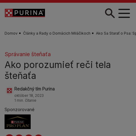
Skočiť na hlavný obsah
Domov
Články a Rady o Domácich Miláčikoch
Ako Sa Starať o Psa: S
Správanie šteňaťa
Ako porozumieť reči tela
šteňaťa
Redakčný tím Purina
október 18, 2023
1 min. čítanie
Sponzorované