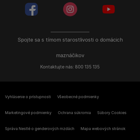
facebookColored
instagramColored
youtubeColor
Spojte sa s tímom starostlivosti o domácich
maznáčikov
Kontaktujte nás:
800 135 135
Vyhlásenie o prístupnosti
Všeobecné podmienky
Marketingové podmienky
Ochrana súkromia
Súbory Cookies
Správa Nestlé o genderových mzdách
Mapa webových stránok