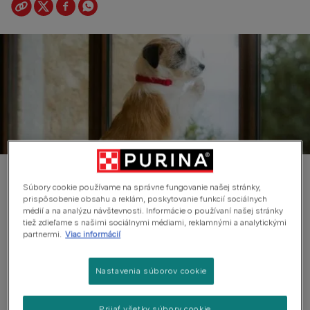
Šteňa vyjadruje emócie, nálady a
Súbory cookie používame na správne fungovanie našej stránky,
túžby každou časťou svojho tela, od
prispôsobenie obsahu a reklám, poskytovanie funkcií sociálnych
médií a na analýzu návštevnosti. Informácie o používaní našej stránky
ňufáka až po koniec chvosta. Ak sa
tiež zdieľame s našimi sociálnymi médiami, reklamnými a analytickými
partnermi.
Viac informácií
hneď od začiatku naučíte reč jeho
tela, posilní to vaše puto s ním a
Nastavenia súborov cookie
budete vedieť lepšie interpretovať,
Prijať všetky súbory cookie