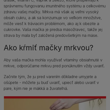
draslík, vitamín C, vápnik a železo, ktoré prispievajú k
správnemu fungovaniu imunitného systému a celkovému
zdraviu vašej mačky. Mrkva má však aj veľmi vysoký
obsah cukru, a ak sa konzumuje vo veľkom množstve,
môže viesť k tráviacim problémom, ako aj k obezite a
cukrovke. Vaša mačka je predsa mäsožravec, takže jej
strava by mala byť založená predovšetkým na mäse.
Ako kŕmiť mačky mrkvou?
Aby vaša mačka mohla využívať vitamíny obsiahnuté v
mrkve, odporúčame mrkvu pred ponúknutím vždy uvariť.
Začnite tým, že ju pred varením dôkladne umyjete a
ošúpete - môžete ju buď uvariť, upiecť alebo uvariť v
pare, kým nie je mäkká a žuvateľná.