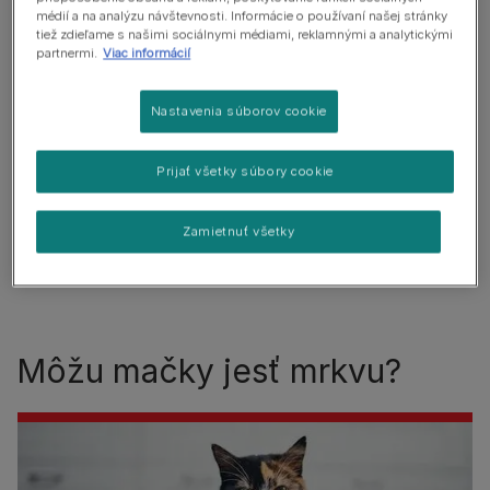
mali vedieť predtým, ako tak urobíte.
médií a na analýzu návštevnosti. Informácie o používaní našej stránky
tiež zdieľame s našimi sociálnymi médiami, reklamnými a analytickými
partnermi.
Viac informácií
V tomto článku
Nastavenia súborov cookie
Môžu mačky jesť mrkvu?
Prijať všetky súbory cookie
Je mrkva vhodná pre mačky?
Ako kŕmiť mačky mrkvou?
Zamietnuť všetky
Môžu mačiatka jesť mrkvu?
Môžu mačky jesť mrkvu?