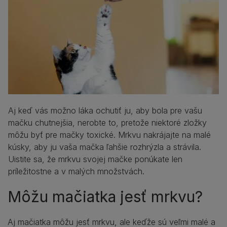
Aj keď vás možno láka ochutiť ju, aby bola pre vašu
mačku chutnejšia, nerobte to, pretože niektoré zložky
môžu byť pre mačky toxické. Mrkvu nakrájajte na malé
kúsky, aby ju vaša mačka ľahšie rozhrýzla a strávila.
Uistite sa, že mrkvu svojej mačke ponúkate len
príležitostne a v malých množstvách.
Môžu mačiatka jesť mrkvu?
Aj mačiatka môžu jesť mrkvu, ale keďže sú veľmi malé a