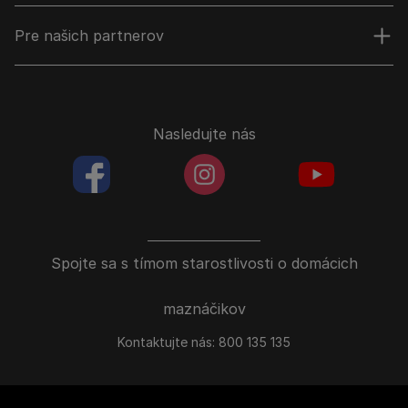
Pre našich partnerov
Nasledujte nás
facebookColored
instagramColored
youtubeColor
Spojte sa s tímom starostlivosti o domácich
maznáčikov
Kontaktujte nás:
800 135 135