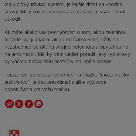
majú citlivý tráviaci systém, je lepšie držať sa vhodnej
stravy. Malý kúsok mrkvy raz za čas by im však nemal
uškodiť.
Ak máte akékoľvek pochybnosti o tom, akou zeleninou
môžete svoju mačku alebo mačiatko kŕmiť, vždy sa
nezabudnite obrátiť na svojho veterinára a opýtať sa ho
na jeho názor. Mal by vám vedieť poradiť, aký typ stravy
by vášmu mačaciemu priateľovi najlepšie prospel.
Teraz, keď ste dostali odpoveď na otázku "môžu mačky
jesť mrkvu", je čas preskúmať ďalšie výživové
odporúčania pre vašu mačku.