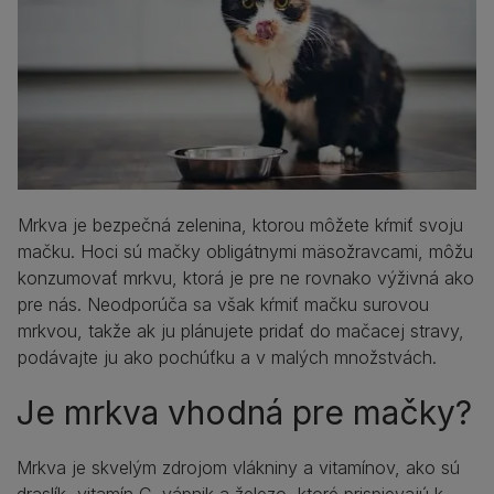
Mrkva je bezpečná zelenina, ktorou môžete kŕmiť svoju
mačku. Hoci sú mačky obligátnymi mäsožravcami, môžu
konzumovať mrkvu, ktorá je pre ne rovnako výživná ako
pre nás. Neodporúča sa však kŕmiť mačku surovou
mrkvou, takže ak ju plánujete pridať do mačacej stravy,
podávajte ju ako pochúťku a v malých množstvách.
Je mrkva vhodná pre mačky?
Mrkva je skvelým zdrojom vlákniny a vitamínov, ako sú